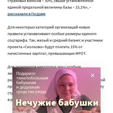
страховых взносов – 30%, свыше установленной
единой предельной величины базы – 15,1%», –
рассказали в Госдуме
.
Для некоторых категорий организаций новые
правила устанавливают особые размеры единого
соцтарифа. Так, малый и средний бизнес и участники
проекта «Сколково» будут платить 15% от
начисленных зарплат, превышающих МРОТ.
Для резидентов некоторых зон с особым
экономическим режимом, IT-организаций,
разработчиков радиоэлектроники и аудиовизуальной
продукции, а также для тех, кто привлекает на работу
студотряды, единый страховой тариф установлен
в размере 7,6%.