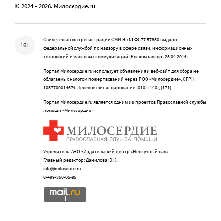
© 2024 – 2026. Милосердие.ru
Свидетельство о регистрации СМИ Эл № ФС77-57850 выдано
16+
федеральной службой по надзору в сфере связи, информационных
технологий и массовых коммуникаций (Роскомнадзор) 25.04.2014 г.
Портал Милосердие.ru использует объявления и веб-сайт для сбора не
облагаемых налогом пожертвований через РОО «Милосердие», ОГРН
1057700014679, Целевое финансирование (010), (140), (171)
Портал Милосердие.ru является одним из проектов Православной службы
помощи «Милосердие»
Учредитель: АНО «Издательский центр «Нескучный сад»
Главный редактор: Данилова Ю.К.
info@miloserdie.ru
8-499-350-05-95