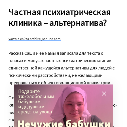
Частная психиатрическая
клиника – альтернатива?
Фото с сайта archive.jsonline.com
Рассказ Саши и ее мамы я записала для текста о
плюсах и минусах частных психиатрических клиник –
единственной кажущейся альтернативы для людей с
психическими расстройствами, не желающими
превращаться в объект изоляционной психиатрии.
С одной стороны, это похоже на правду: в частных
клиниках немного пациентов, там к ним относятся по-
человечески, разрешают курить, сколько хочется, в
специально отведенных местах, селят в уютных
одноместных или двухместных палатах с комфортом.