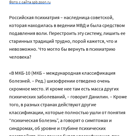
Фото с сайта spb.zoon.ru
Российская психиатрия – наследница советской,
которая находилась в ведении МВД и была средством
подавления воли. Перестроить эту систему, лишить ее
старинных традиций трудно, порой кажется, что и
невозможно. Что могло бы вернуть в психиатрию
человека?
«В МКБ-10 (МКБ – международная классификация
болезней. – Ред.) шизофрении отведено очень
скромное место. И кроме нее там есть масса других
психических заболеваний, – говорит Данилин. – Кроме
того, в разных странах действуют другие
классификации, которые полностью ушли от понятия
“психическая болезнь”, а говорят о симптомах и
синдромах, об уровне и глубине психических
расстройств. Чем точнее будет классификация, тем