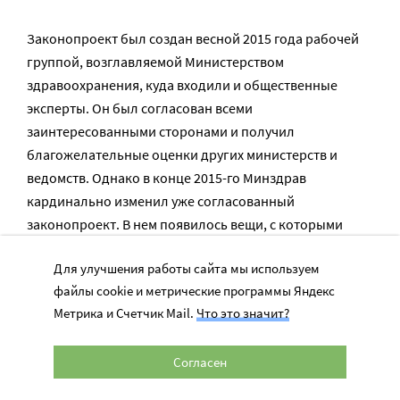
Законопроект был создан весной 2015 года рабочей
группой, возглавляемой Министерством
здравоохранения, куда входили и общественные
эксперты. Он был согласован всеми
заинтересованными сторонами и получил
благожелательные оценки других министерств и
ведомств. Однако в конце 2015-го Минздрав
кардинально изменил уже согласованный
законопроект. В нем появилось вещи, с которыми
разработчики со стороны общественности никак не
Для улучшения работы сайта мы используем
могут согласиться.
файлы cookie и метрические программы Яндекс
Метрика и Счетчик Mail.
Что это значит?
Например, предлагается сделать службу
инструментом общественного контроля.
Согласен
«Но это не то, что задумывалось изначально, –