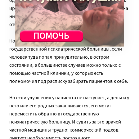
Вряд ли пациентам здесь хамят, толкают их, кричат на
них, заставляют ходить по коридору от подъема до
отбоя.
Но с другой – все не так просто. Выбраться из
государственной психиатрической больницы, если
человек туда попал принудительно, в остром
состоянии, в большинстве случаев можно только с
помощью частной клиники, у которых есть
полномочия под расписку забирать пациентов к себе.
Но если улучшения у пациента не наступает, а деньги у
него или его родных заканчиваются, его могут
переместить обратно в государственную
психиатрическую больницу. И судить за это врачей
частной медицины трудно: коммерческий подход
диктует необходимость постоянного