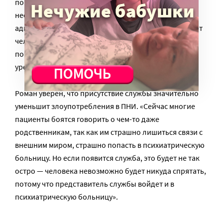
поможет сделать соответствующие шаги. При
необходимости поможет человеку в общении с
администрацией. Бывают вопросы, которые требуют
человеческого общения, достаточно просто
поговорить. Многие вопросы могут быть
урегулированы без запуска правовых механизмов».
Роман уверен, что присутствие службы значительно
уменьшит злоупотребления в ПНИ. «Сейчас многие
пациенты боятся говорить о чем-то даже
родственникам, так как им страшно лишиться связи с
внешним миром, страшно попасть в психиатрическую
больницу. Но если появится служба, это будет не так
остро — человека невозможно будет никуда спрятать,
потому что представитель службы войдет и в
психиатрическую больницу».