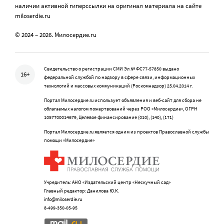
наличии активной гиперссылки на оригинал материала на сайте
miloserdie.ru
© 2024 – 2026. Милосердие.ru
Свидетельство о регистрации СМИ Эл № ФС77-57850 выдано
16+
федеральной службой по надзору в сфере связи, информационных
технологий и массовых коммуникаций (Роскомнадзор) 25.04.2014 г.
Портал Милосердие.ru использует объявления и веб-сайт для сбора не
облагаемых налогом пожертвований через РОО «Милосердие», ОГРН
1057700014679, Целевое финансирование (010), (140), (171)
Портал Милосердие.ru является одним из проектов Православной службы
помощи «Милосердие»
Учредитель: АНО «Издательский центр «Нескучный сад»
Главный редактор: Данилова Ю.К.
info@miloserdie.ru
8-499-350-05-95