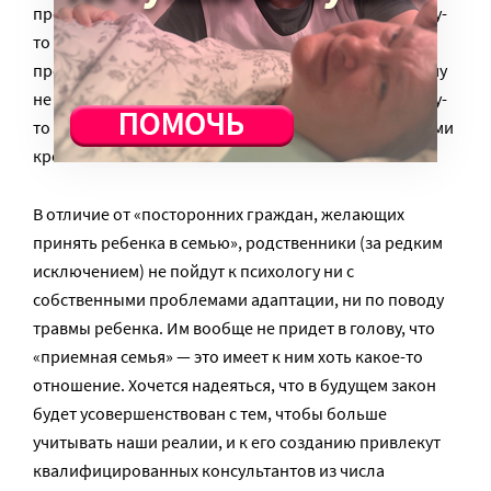
происходит как раз из семей родственников. Почему-
то считается, что если «кровиночка» — то все
проблемы разрешатся сами собой. И в голову никому
не приходит, что кровным родственникам надо чему-
то учиться, чтобы взять в семью ребенка одной с ними
крови…
В отличие от «посторонних граждан, желающих
принять ребенка в семью», родственники (за редким
исключением) не пойдут к психологу ни с
собственными проблемами адаптации, ни по поводу
травмы ребенка. Им вообще не придет в голову, что
«приемная семья» — это имеет к ним хоть какое-то
отношение. Хочется надеяться, что в будущем закон
будет усовершенствован с тем, чтобы больше
учитывать наши реалии, и к его созданию привлекут
квалифицированных консультантов из числа