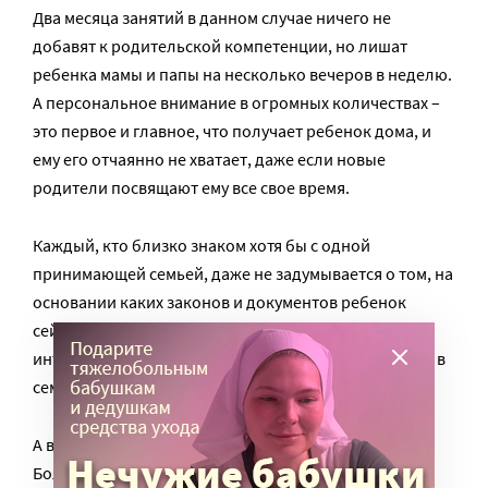
Два месяца занятий в данном случае ничего не
добавят к родительской компетенции, но лишат
ребенка мамы и папы на несколько вечеров в неделю.
А персональное внимание в огромных количествах –
это первое и главное, что получает ребенок дома, и
ему его отчаянно не хватает, даже если новые
родители посвящают ему все свое время.
Каждый, кто близко знаком хотя бы с одной
принимающей семьей, даже не задумывается о том, на
основании каких законов и документов ребенок
сейчас с мамой и папой. Любовь, забота, защита
интересов – не зависят от формы принятия ребенка в
семью.
А вторая «льготная» категория – это группа риска.
Большинство возвратов детей из новых семей