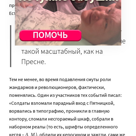
препинания составляли около 12 процентов текста.
Естественно, рабочие были обозлены.
На Пятницкой образовался еще
один центр восстания, пусть и не
такой масштабный, как на
Пресне.
Тем не менее, во время подавления смуты роли
жандармов и революционеров, фактически,
поменялись. Один из участников тех событий писал:
«Солдаты взломали парадный вход с Пятницкой,
ворвались в типографию, проникли в главную
контору, сломали несгораемый шкаф, собрали в
наборном реалы (то есть, шрифты определенного
А. М
кегля –
.), облили их керосином и зажгли, сами же