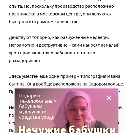
опыта. Но, поскольку производство расположено
практически в московском центре, они являются
быстро и в огромном количестве.
Действуют топорно, как разбуженные медведи.
Неграмотно и деструктивно – сами наносят немалый
урон производству. А рабочих это только
раззадоривает.
Здесь уместен еще один пример – типография Ивана
Сытина. Она вообще расположена на Садовом кольце.
Правда, масштаб производства значительно меньше.
Незадолго до декабрьских событий Иван Дмитриевич
позволил себе одну непопулярную реформу: он
перестал платить наборщикам за знаки препинания.
Платил за одни только буквы, при том, что знаки