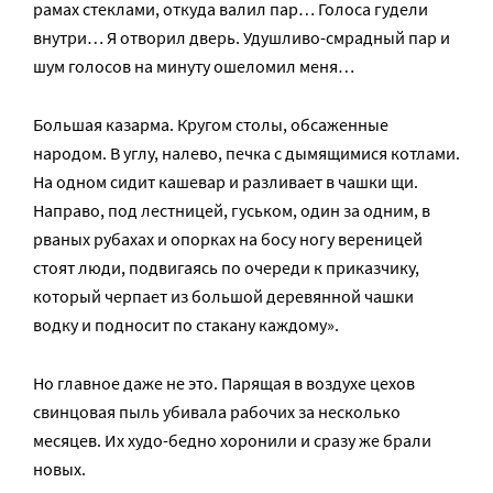
рамах стеклами, откуда валил пар… Голоса гудели
внутри… Я отворил дверь. Удушливо-смрадный пар и
шум голосов на минуту ошеломил меня…
Большая казарма. Кругом столы, обсаженные
народом. В углу, налево, печка с дымящимися котлами.
На одном сидит кашевар и разливает в чашки щи.
Направо, под лестницей, гуськом, один за одним, в
рваных рубахах и опорках на босу ногу вереницей
стоят люди, подвигаясь по очереди к приказчику,
который черпает из большой деревянной чашки
водку и подносит по стакану каждому».
Но главное даже не это. Парящая в воздухе цехов
свинцовая пыль убивала рабочих за несколько
месяцев. Их худо-бедно хоронили и сразу же брали
новых.