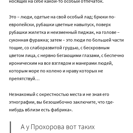
носящих на себе какой-то особый отпечаток.
Это – люди, одетые на свой особый лад; брюки по-
европейски, рубашки цветные навыпуск, поверх
рубашки жилетка и неизменный пиджак, на голове –
суконная фуражка; затем – это люди по большей части
тощие, со слаборазвитой грудью, с бескровным
цветом лица, с нервно бегающими глазами, с беспечно
ироническим на все взглядом и манерами людей,
которым море по колено и нраву которых не
препятствуй…
Незнакомый с окрестностью места и не зная его
этнографии, вы безошибочно заключите, что где-
нибудь вблизи есть фабрика».
А у Прохорова вот таких