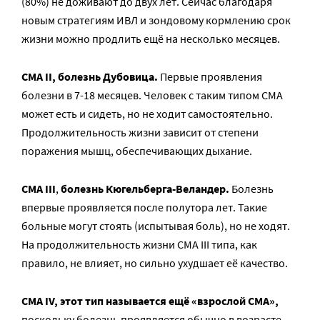
(80%) не доживают до двух лет. Сейчас благодаря
новым стратегиям ИВЛ и зондовому кормлению срок
жизни можно продлить ещё на несколько месяцев.
СМА II, болезнь Дубовица.
Первые проявления
болезни в 7-18 месяцев. Человек с таким типом СМА
может есть и сидеть, но не ходит самостоятельно.
Продолжительность жизни зависит от степени
поражения мышц, обеспечивающих дыхание.
СМА III
,
болезнь Кюгельберга-Веландер.
Болезнь
впервые проявляется после полутора лет. Такие
больные могут стоять (испытывая боль), но не ходят.
На продолжительность жизни СМА III типа, как
правило, не влияет, но сильно ухудшает её качество.
СМА
IV
, этот тип называется ещё «взрослой СМА»,
поскольку болезнь проявляется обычно в возрасте