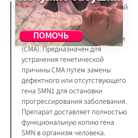
Золгенсма (Zolgensma)
— первый
препарат генной терапии,
разработанный для лечения
спинальной мышечной атрофии
(СМА). Предназначен для
устранения генетической
причины СМА путем замены
дефектного или отсутствующего
гена SMN1 для остановки
прогрессирования заболевания.
Препарат доставляет полностью
функциональную копию гена
SMN в организм человека.