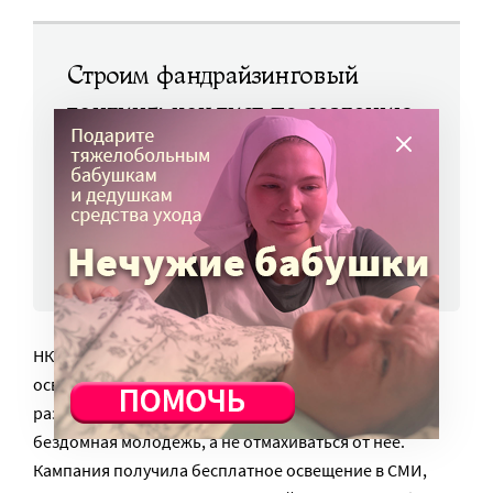
Строим фандрайзинговый
лендинг: чек-лист по созданию
деньгосборных страниц
и примеры лучших онлайн-
акций
ЧИТАТЬ ЕЩЕ
НКО поставила себе целью повысить
осведомленность общества о сложности и
разнообразии проблем, с которыми сталкивается
бездомная молодежь, а не отмахиваться от нее.
Кампания получила бесплатное освещение в СМИ,