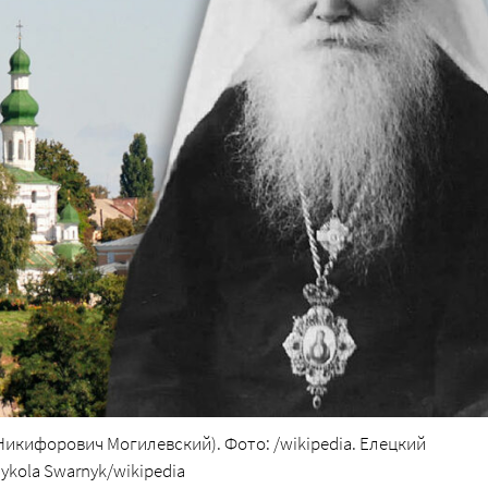
икифорович Могилевский). Фото: /wikipedia. Елецкий
ykola Swarnyk/wikipedia