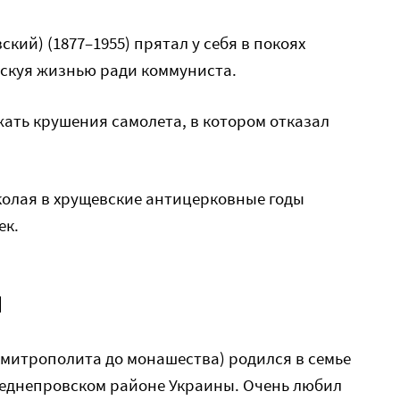
ий) (1877–1955) прятал у себя в покоях
скуя жизнью ради коммуниста.
жать крушения самолета, в котором отказал
олая в хрущевские антицерковные годы
ек.
и
 митрополита до монашества) родился в семье
неднепровском районе Украины. Очень любил