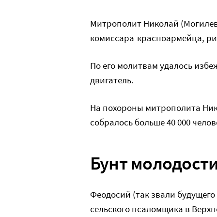
Митрополит Николай (Могилевск
комиссара-красноармейца, ри
По его молитвам удалось избе
двигатель.
На похороны митрополита Ник
собралось больше 40 000 челов
Бунт молодост
Феодосий (так звали будущего
сельского псаломщика в Верх