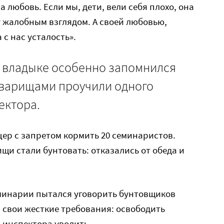
а любовь. Если мы, дети, вели себя плохо, она
 жалобным взглядом. А своей любовью,
с нас усталость».
т владыке особенно запомнился
товарищами проучили одного
ектора.
цер с запретом кормить 20 семинаристов.
щи стали бунтовать: отказались от обеда и
минарии пытался уговорить бунтовщиков
 свои жесткие требования: освободить
о инспектора уволить.