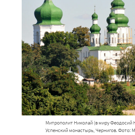
Митрополит Николай (в миру Феодосий Н
Успенский монастырь, Чернигов. Фото: M