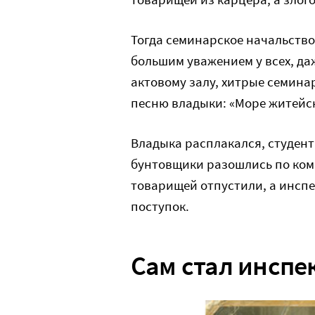
Тогда семинарское начальство
большим уважением у всех, да
актовому залу, хитрые семина
песню владыки: «Море житейск
Владыка расплакался, студенты
бунтовщики разошлись по комн
товарищей отпустили, а инспе
поступок.
Сам стал инспе