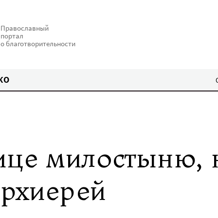
Православный
портал
о благотворительности
КО
ице милостыню, 
архиерей