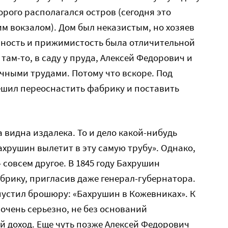
орого располагался остров (сегодня это
 вокзалом). Дом был неказистым, но хозяев
мность и прижимистость была отличительной
ам-то, в саду у пруда, Алексей Федорович и
чными трудами. Потому что вскоре. Под
ешил переоснастить фабрику и поставить
 видна издалека. То и дело какой-нибудь
ахрушин вылетит в эту самую трубу». Однако,
 совсем другое. В 1845 году Бахрушин
брику, пригласив даже генерал-губернатора.
пустил брошюру: «Бахрушин в Кожевниках». К
чень серьезно, не без оснований
 доход. Еще чуть позже Алексей Федорович