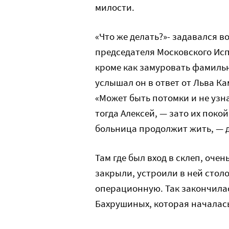
милости.
«Что же делать?»- задавался 
председателя Московского Исп
кроме как замуровать фамильны
услышал он в ответ от Льва К
«Может быть потомки и не узна
тогда Алексей, — зато их поко
больница продолжит жить, — д
Там где был вход в склеп, оче
закрыли, устроили в ней стол
операционную. Так закончила
Бахрушиных, которая началась