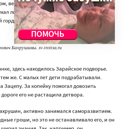
м, везя пожитки на подводах. Не своими
 ехал лишь Петр Бахрушин — ему было всего
й гордился тем, что единственный из семьи в
вич Бахрушины. sv-troitsa.ru
нке, здесь находилось Зарайское подворье.
 тем же. С малых лет дети подрабатывали.
на Зацепу. За копейку помогал довозить
 дороге его не растащила детвора.
Бахрушин, активно занимался саморазвитием.
дные гроши, но это не останавливало его, и он
 ширил знания. Так, например, он