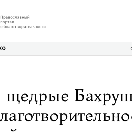
Православный
портал
о благотворительности
КО
 щедрые Бахру
лаготворительно