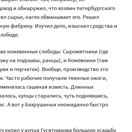
доход и обнаружил, что хозяин петербургского
лял сырье, нагло обманывает его. Решил
ую фабрику. Изучил дело, изыскал средства и
лободе.
две кожевенные слободы: Сыромятники (где
ожу на подошвы, ранцы), и Кожевники (там
уви и перчаток). Вообще, производство это
. Часто рабочие получали тяжелые ожоги,
именялась гашеная известь. Длинных
алось, купцы старались, чуть поднявшись,
ес. А вот у Бахрушиных неожиданно быстро
ич купил у купца Гусятникова большую усадьбу