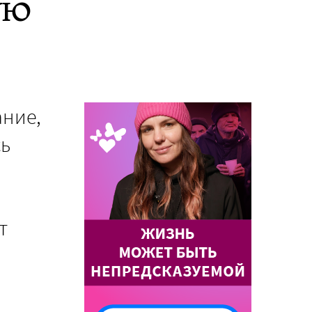
ую
ание,
сь
т