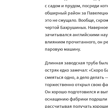
с садом и прудом, посреди кот
обширный район за Павелецким
это не смущало. Вообще, скро
чертой Бахрушиных. Наверное т
зачитывался английскими нау
влиянием прочитанного, он р
паровую машину.
Длинная заводская труба была
остряк едко замечал: «Скоро Б
смеяться одно, а дело делать —
торжественно открыл свою фа
Он хорошо подготовился и вы
оснащению фабрики подошли о
рассчитывая получать хороший