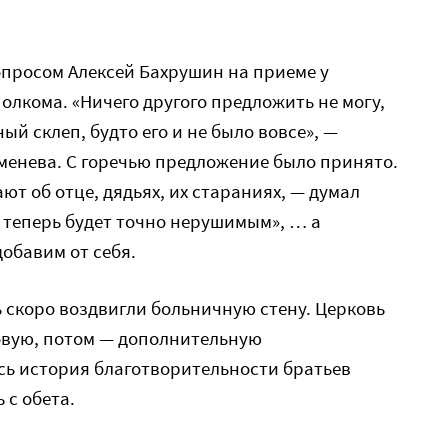
вопросом Алексей Бахрушин на приеме у
олкома. «Ничего другого предложить не могу,
й склеп, будто его и не было вовсе», —
аменева. С горечью предложение было принято.
ют об отце, дядьях, их стараниях, — думал
й теперь будет точно нерушимым», … а
обавим от себя.
нь скоро воздвигли больничную стену. Церковь
овую, потом — дополнительную
сь история благотворительности братьев
 с обета.