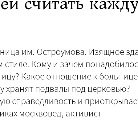
ей считать кажд
ница им. Остроумова. Изящное зд
м стиле. Кому и зачем понадобило
ницу? Какое отношение к больнице
у хранят подвалы под церковью?
ую справедливость и приоткрывае
иках москвовед, активист