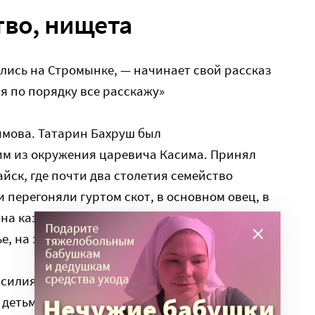
тво, нищета
ись на Стромынке, — начинает свой рассказ
я по порядку все расскажу»
мова. Татарин Бахруш был
м из окружения царевича Касима. Принял
йск, где почти два столетия семейство
 перегоняли гуртом скот, в основном овец, в
 на казенные заводы. Например, в
е, на завод по изготовлению армейской
 Василия Федоровича и Алексея Федоровича
 детьми и всем скарбом перебралась в Москву.