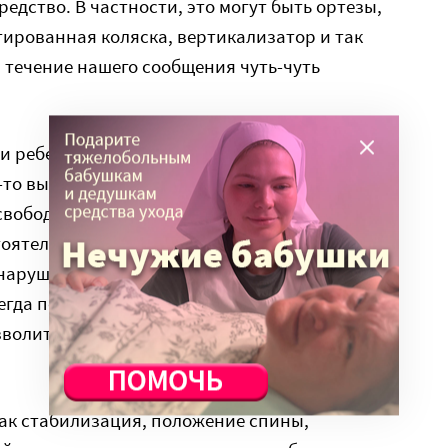
редство. В частности, это могут быть ортезы,
ированная коляска, вертикализатор и так
в течение нашего сообщения чуть-чуть
и ребенка. Функциональность заключается не
о-то выполнять сам, а в принципе чувствовать
 свободно, более адаптированно, что-то
оятельно. И это немаловажно потому, что дети
арушениями развития с диагнозом ДЦП, они
егда помощь могут оказать близкие и иногда
зволит им лучше себя чувствовать, достаточно
как стабилизация, положение спины,