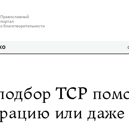
Православный
портал
о благотворительности
КО
подбор ТСР пом
ерацию или даже