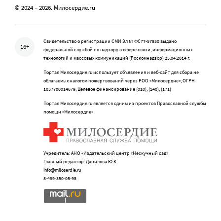
© 2024 – 2026. Милосердие.ru
Свидетельство о регистрации СМИ Эл № ФС77-57850 выдано
16+
федеральной службой по надзору в сфере связи, информационных
технологий и массовых коммуникаций (Роскомнадзор) 25.04.2014 г.
Портал Милосердие.ru использует объявления и веб-сайт для сбора не
облагаемых налогом пожертвований через РОО «Милосердие», ОГРН
1057700014679, Целевое финансирование (010), (140), (171)
Портал Милосердие.ru является одним из проектов Православной службы
помощи «Милосердие»
Учредитель: АНО «Издательский центр «Нескучный сад»
Главный редактор: Данилова Ю.К.
info@miloserdie.ru
8-499-350-05-95