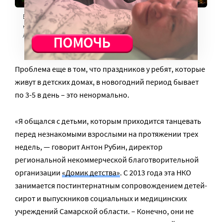
В новогодние праздники детям приходится танцевать перед
незнакомыми взрослыми много раз. Фото ИТАР-ТАСС/
Александра Краснова
Проблема еще в том, что праздников у ребят, которые
живут в детских домах, в новогодний период бывает
по 3-5 в день – это ненормально.
«Я общался с детьми, которым приходится танцевать
перед незнакомыми взрослыми на протяжении трех
недель, — говорит Антон Рубин, директор
региональной некоммерческой благотворительной
организации
«Домик детства»
. С 2013 года эта НКО
занимается постинтернатным сопровождением детей-
сирот и выпускников социальных и медицинских
учреждений Самарской области. – Конечно, они не