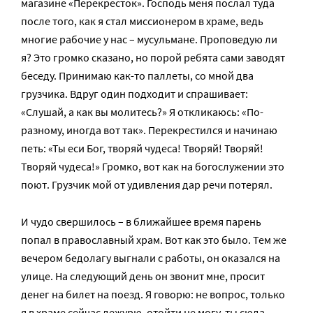
магазине «Перекресток». Господь меня послал туда
после того, как я стал миссионером в храме, ведь
многие рабочие у нас – мусульмане. Проповедую ли
я? Это громко сказано, но порой ребята сами заводят
беседу. Принимаю как-то паллеты, со мной два
грузчика. Вдруг один подходит и спрашивает:
«Слушай, а как вы молитесь?» Я откликаюсь: «По-
разному, иногда вот так». Перекрестился и начинаю
петь: «Ты еси Бог, творяй чудеса! Творяй! Творяй!
Творяй чудеса!» Громко, вот как на богослужении это
поют. Грузчик мой от удивления дар речи потерял.
И чудо свершилось – в ближайшее время парень
попал в православный храм. Вот как это было. Тем же
вечером бедолагу выгнали с работы, он оказался на
улице. На следующий день он звонит мне, просит
денег на билет на поезд. Я говорю: не вопрос, только
я в храме сейчас дежурю, отойти не могу, ты сюда