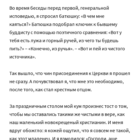
Во время беседы перед первой, генеральной
исповедью, я спросил батюшку: «В чем мне
каяться?» Батюшка подобрал ключик к бывшему
буддисту с помощью поэтичного сравнения: «Вот у
тебя есть лужа и горный ручей, из чего ты будешь
пить?» – «Конечно, из ручья». – «Вот и пей из чистого
источника».
Так вышло, что чин присоединения к Церкви я прошел
не сразу. А почувствовал я, что мне это необходимо,
после того, как стал крестным отцом.
За праздничным столом мой кум произнес тост о том,
чтобы мы оставались такими же чистыми в вере, как
наш маленький новокрещеный христианин. И меня
вдруг обожгло: я кожей ощутил, что я совсем не такой,
как этот младенец. И я взмолился: «Господи, аще