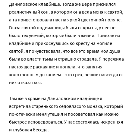
Даниловское кладбище. Тогда же Вере приснился
реалистичный сон, в котором она вела меня к святой,
а та приветствовала нас на яркой цветочной поляне.
Глаза святой подвижницы были открыты, у нее не
было тех увечий, которые были в жизни. Приехав на
кладбище и прикоснувшись ко кресту на могиле
святой, я почувствовала, что все это время моя душа
была во власти тьмы и страшно страдала. Я пережила
настоящее раскаяние и поняла, что занятия
холотропным дыханием – это грех, решив навсегда от
них отказаться.
Там же в храме на Даниловском кладбище я
встретила старенького седовласого монаха, который
по-отечески меня утешил и посоветовал как можно
быстрее исповедоваться. У нас состоялась искренняя
и глубокая беседа.