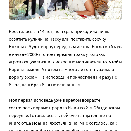
Крестилась я в 14 лет, но в храм приходила лишь
освятить куличи на Пасху или поставить свечку
Николаю Чудотворцу перед экзаменом. Когда мой муж
в начале 2000-х годов пережил травму головы,
угрожающую жизни, я искренне молилась за то, чтобы
Кирилл выжил. А потом на много лет опять забыла
дорогу в храм. На исповеди и причастии я ни разу не
была, наш брак был не венчанным.
Моя первая исповедь уже в зрелом возрасте
состоялась в храме пророка Илии во 2-м Обыденском
переулке. Готовилась я к ней очень тщательно по
книге отца Иоанна Крестьянкина. Мне хотелось, как
сказано в одной из молитв, «изблевать» весь кошмар