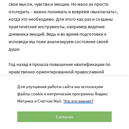
свои мысли, чувства и эмоции. Но мало их просто
отследить – важно понимать и вовремя «выключать»,
когда это необходимо. Для этого как раз и созданы
практические инструменты, например ведение
дневника эмоций. Ведь и во время подготовки к
исповеди мы тоже анализируем состояние своей
души.
Год назад я прошла повышение квалификации по
нравственно-ориентированной православной
психотерапии у доктора Вячеслава Владимировича
Боровских. Возможно, в будущем я стану
Для улучшения работы сайта мы используем
файлы cookie и метрические программы Яндекс
православным психологом, если Бог благословит.
Метрика и Счетчик Mail.
Что это значит?
Коллажи Татьяны Соколовой на основе личных
фотографий, предоставленных Лолой Андреевой
Согласен