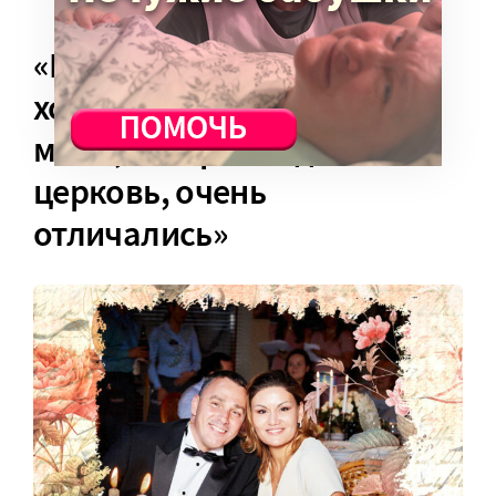
«Мама, увлекающаяся
холотропным дыханием, и
мама, которая ходит в
церковь, очень
отличались»