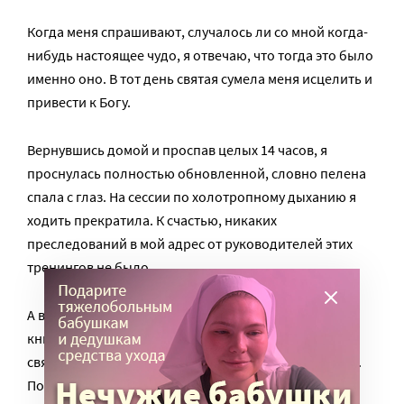
Когда меня спрашивают, случалось ли со мной когда-
нибудь настоящее чудо, я отвечаю, что тогда это было
именно оно. В тот день святая сумела меня исцелить и
привести к Богу.
Вернувшись домой и проспав целых 14 часов, я
проснулась полностью обновленной, словно пелена
спала с глаз. На сессии по холотропному дыханию я
ходить прекратила. К счастью, никаких
преследований в мой адрес от руководителей этих
тренингов не было.
А вскоре другая моя подруга, Ника, посоветовала
книгу владыки Тихона (Шевкунова) «Несвятые
святые», которую я прочитала буквально за два дня.
После этого я стала готовиться к первой исповеди.