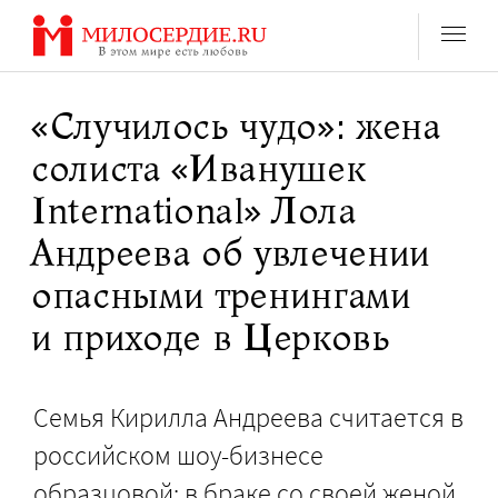
Перейти
к
содержанию
«Случилось чудо»: жена
солиста «Иванушек
International» Лола
Андреева об увлечении
опасными тренингами
и приходе в Церковь
Семья Кирилла Андреева считается в
российском шоу-бизнесе
образцовой: в браке со своей женой