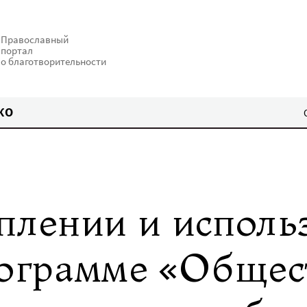
Православный
портал
о благотворительности
КО
уплении и исполь
рограмме «Общес