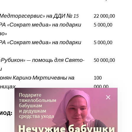
Медторгсервис» на ДДИ № 15
22 000,00
А «Сократ медиа» на подарки
5 000,00
во»
А «Сократ медиа» на подарки
5 000,00
Рубикон» — помощь для Свято-
50 000,00
и
нян Каринэ Мкртичевны на
100
ьницах
000,00
122
100,00
ИОД:
2 297
681,47