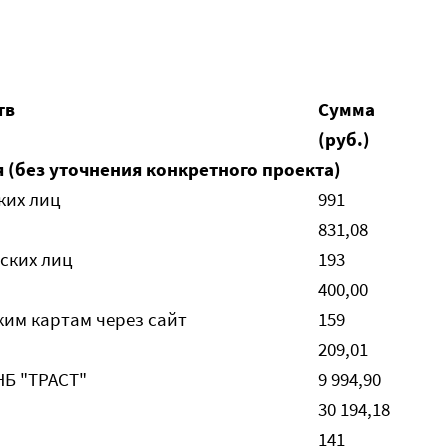
тв
Сумма
(руб.)
 (без уточнения конкретного проекта)
ких лиц
991
831,08
ских лиц
193
400,00
им картам через сайт
159
209,01
НБ "ТРАСТ"
9 994,90
30 194,18
141