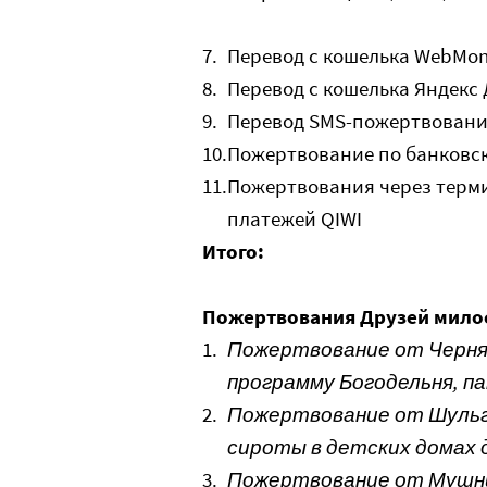
7.
Перевод с кошелька WebMo
8.
Перевод с кошелька Яндекс
9.
Перевод SMS-пожертвован
10.
Пожертвование по банковск
11.
Пожертвования через терм
платежей QIWI
Итого:
Пожертвования Друзей мило
1.
Пожертвование от Черня
программу Богодельня, п
2.
Пожертвование от Шульг
сироты в детских домах 
3.
Пожертвование от Мушни