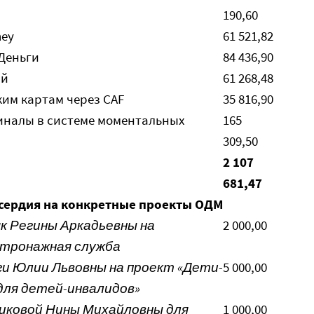
190,60
ney
61 521,82
 Деньги
84 436,90
ий
61 268,48
им картам через CAF
35 816,90
иналы в системе моментальных
165
309,50
2 107
681,47
сердия на конкретные проекты ОДМ
к Регины Аркадьевны на
2 000,00
атронажная служба
и Юлии Львовны на проект «Дети-
5 000,00
для детей-инвалидов»
ковой Нины Михайловны для
1 000,00