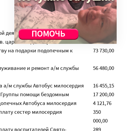
Сумма
(руб.)
ой деятельности подразделений
38 090,04
гв. царевича Димитрия
тву на подарки подопечным к
73 730,00
служивание и ремонт а/м службы
56 480,00
а а/м службы Автобус милосердия
16 455,15
м Группы помощи бездомным
17 200,00
допечных Автобуса милосердия
4 121,76
плату сестер милосердия
350
000,00
плату воспитателей Свято-
289