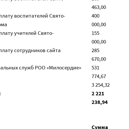
463,00
плату воспитателей Свято-
400
ома
000,00
плату учителей Свято-
155
000,00
плату сотрудников сайта
285
670,00
иальных служб РОО «Милосердие»
531
774,67
3 254,32
:
2 221
238,94
Сумма