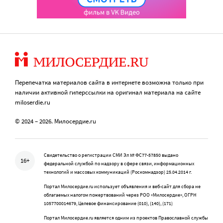
Перепечатка материалов сайта в интернете возможна только при
наличии активной гиперссылки на оригинал материала на сайте
miloserdie.ru
© 2024 – 2026. Милосердие.ru
Свидетельство о регистрации СМИ Эл № ФС77-57850 выдано
16+
федеральной службой по надзору в сфере связи, информационных
технологий и массовых коммуникаций (Роскомнадзор) 25.04.2014 г.
Портал Милосердие.ru использует объявления и веб-сайт для сбора не
облагаемых налогом пожертвований через РОО «Милосердие», ОГРН
1057700014679, Целевое финансирование (010), (140), (171)
Портал Милосердие.ru является одним из проектов Православной службы