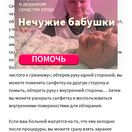
Сейчас я вам покажу, как можно помыть больного
человека с помощью салфеток – то есть мы будем
обтирать руки, ноги или лицо больному человеку. Вот,
у нас есть специальная салфетка. Вы можете её
сначала сложить в несколько раз для того, чтобы
иметь несколько рабочих поверхностей, и, как я уже
сказала, промокательными движениями мы обтираем
кожу. Обязательно придерживаем руку или ногу
больного. И – обратите внимание – я делаю всё «от
чистого к грязному»; обтерев руку одной стороной, вы
можете поменять салфетку на другую сторону и
помыть, обтереть руку с внутренней стороны… Затем
вы можете раскрыть салфетку и воспользоваться
внутренними поверхностями для обтирания.
Если ваш больной жалуется на то, что ему холодно
после процедуры, вы можете сразу взять заранее