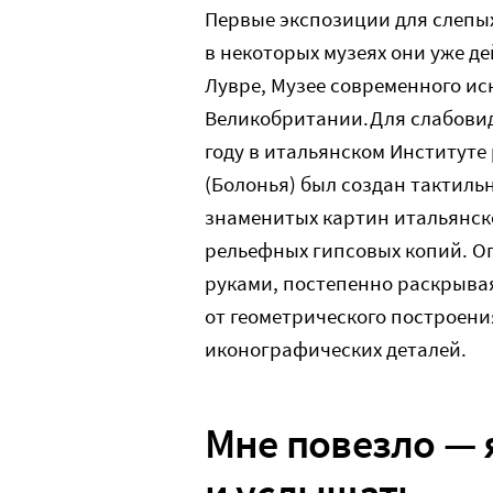
Первые экспозиции для слепых 
в некоторых музеях они уже д
Лувре, Музее современного ис
Великобритании.Для слабовид
году в итальянском Институт
(Болонья) был создан тактиль
знаменитых картин итальянск
рельефных гипсовых копий. Оп
руками, постепенно раскрывая
от геометрического построени
иконографических деталей.
Мне повезло — 
и услышать