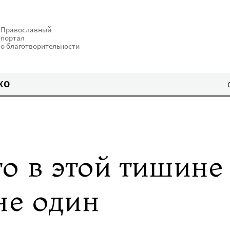
Православный
портал
о благотворительности
КО
о в этой тишине
не один