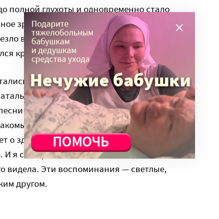
л до полной глухоты и одновременно стало
чное зрение. Сейчас у Натальи тотальная
чезло все то, что она любила, — недоступны
ился круг общения.
стались воспоминания об интереснейших
аталья. — Я успела! Успела многое увидеть и
есни артистов, живопись, архитектуру. Я иду
знакомым улицам и переулкам.
 о здании, а у меня сразу включается
. И я сама рассказываю об этом доме или
его видела. Эти воспоминания — светлые,
ким другом.