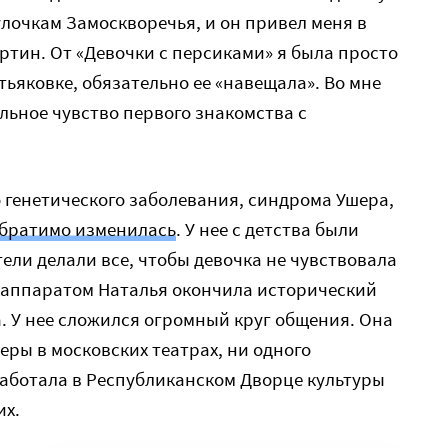
улочкам Замоскворечья, и он привел меня в
артин. От «Девочки с персиками» я была просто
етьяковке, обязательно ее «навещала». Во мне
ильное чувство первого знакомства с
о генетического заболевания, синдрома Ушера,
обратимо изменилась
. У нее с детства были
тели делали все, чтобы девочка не чувствовала
м аппаратом Наталья окончила исторический
. У нее сложился огромный круг общения. Она
еры в московских театрах, ни одного
Работала в Республиканском Дворце культуры
их.