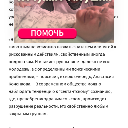
Конечно, тут многое зависит от семьи и ценностей, с
которыми воспитывается ребенок, но и общий
уровень гуманизации общества, на мой взгляд, играет
не последнюю роль».
«Я думаю, намеренное жестокое отношение к
животным невозможно назвать эпатажем или тягой к
рискованным действиям, свойственным иногда
подросткам. И в такие группы тянет далеко не всю
молодежь, а с определенными психическими
проблемами, – поясняет, в свою очередь, Анастасия
Коченкова. – В современном обществе можно
наблюдать тенденцию к “сектантскому” сознанию,
где, пренебрегая здравым смыслом, происходит
разрушение реальности, это свойственно любым
закрытым группам.