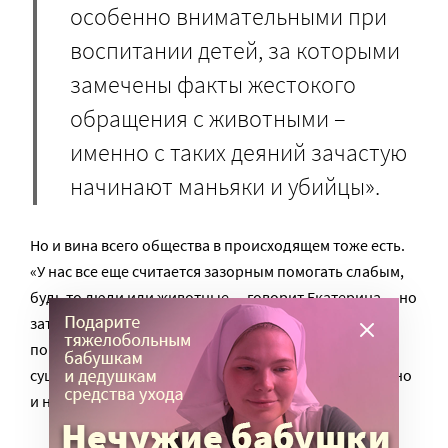
особенно внимательными при
воспитании детей, за которыми
замечены факты жестокого
обращения с животными –
именно с таких деяний зачастую
начинают маньяки и убийцы».
Но и вина всего общества в происходящем тоже есть.
«У нас все еще считается зазорным помогать слабым,
будь то люди или животные, – говорит Екатерина, – но
зато среди подрастающего поколения очень круто
показывать свою власть над беззащитными
существами, издеваться не только над животными, но
и над сверстниками.