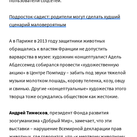
пользователи соцсетей.
Подросток-садист: родители могут сделать худший
сценарий маловероятным
А в Париже в 2013 году защитники животных
обращались к властям Франции не допустить
варварства в музее: художник-концептуалист Адель
Абдессемед собирался провести «художественную
акцию» в Центре Помпиду – забить под звуки тяжелой
музыки молотком лошадь, корову теленка, козу, овцу
и свинью. Другие «концептуальные» художества этого
творца тоже осуждались обществом как жестокие.
Андрей Тимесков
, президент Фонда развития
зоогуманизма «Добрый Мир», замечает, что эти
выставки – нарушение Всемирной декларации прав
животных, где говорится, что «к мертвому животному