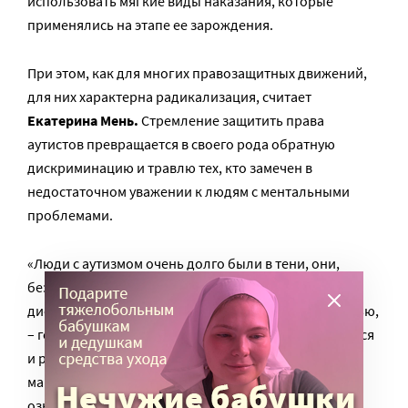
использовать мягкие виды наказания, которые
применялись на этапе ее зарождения.
При этом, как для многих правозащитных движений,
для них характерна радикализация, считает
Екатерина Мень.
Стремление защитить права
аутистов превращается в своего рода обратную
дискриминацию и травлю тех, кто замечен в
недостаточном уважении к людям с ментальными
проблемами.
«Люди с аутизмом очень долго были в тени, они,
безусловно, были дискриминированы, и эта
дискриминация до сих пор не преодолена полностью,
– говорит Екатерина. – Дискриминации подвергаются
и родители детей-аутистов. „Куда вы смотрели,
мамочка?“ – вечный риторический вопрос,
означающий обвинение самого разного свойства: