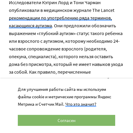
Исследователи Кэтрин Лорд и Тони Чарман
опубликовали в медицинском журнале The Lancet
рекомендации по употреблению ряда терминов,
касающихся аутизма
. Они предложили обозначить
выражением «глубокий аутизм» статус такого ребенка
или взрослого с аутизмом, которому необходимо 24-
часовое сопровождение взрослого (родителя,
опекуна, специалиста), которого нельзя оставить
дома без присмотра, который не имеет навыков ухода
за собой. Как правило, перечисленные
характеристики подразумевают IQ ниже 50, либо
очень слабые речевые навыки, либо то и другое
Для улучшения работы сайта мы используем
вместе. Люди с аутизмом, соответствующие данному
файлы cookie и метрические программы Яндекс
описанию, составляют, по разным оценкам, от 18% до
Метрика и Счетчик Mail.
Что это значит?
48% всей мировой аутистической популяции.
Согласен
Эти рекомендации не нашли одобрения у