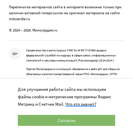
Перепечатка материалов сайта в интернете возможна только при
наличии активной гиперссылки на оригинал материала на сайте
miloserdie.ru
© 2024 – 2026. Милосердие.ru
Свидетельство о регистрации СМИ Эл № ФС77-57850 выдано
16+
федеральной службой по надзору в сфере связи, информационных
технологий и массовых коммуникаций (Роскомнадзор) 25.04.2014 г.
Портал Милосердие.ru использует объявления и веб-сайт для сбора не
облагаемых налогом пожертвований через РОО «Милосердие», ОГРН
1057700014679, Целевое финансирование (010), (140), (171)
Портал Милосердие.ru является одним из проектов Православной службы
Для улучшения работы сайта мы используем
помощи «Милосердие»
файлы cookie и метрические программы Яндекс
Метрика и Счетчик Mail.
Что это значит?
Учредитель: АНО «Издательский центр «Нескучный сад»
Согласен
Главный редактор: Данилова Ю.К.
info@miloserdie.ru
8-499-350-05-95