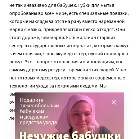
не так инвазивно для бабушек. Губки для мытья
опробованы во всем мире, есть специальные повязки,
которые накладываются на рану вместо нарезанной
марли с мазью, прикрепляются и легко отходят. Они
стоят дороже, чем марля. Есть миллион старших
сестер в государственных интернатах, которые скажут:
зачем повязки, я посажу медсестер, пускай они марлю
режут! Это – вопрос отношения и к инновациям, и к
самому дорогому ресурсу – времени этих людей. У нас
нет готовых медсестер, которые знают современные
технологии ухода за пожилыми людьми. Мы
вынуждены учить. Кто-то готов учиться, а кто-то не
очень, но мы можем отвезти делегацию в Израиль,
они увидят, как нужно, попробуют, поймут, что так
легче, и будут внедрять это в России.