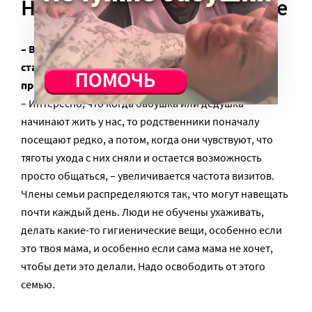
Навестить маму в пансионе
– Волонтеры фонда «Старость в радость» часто
сталкиваются с тем, что пожилых людей в домах
престарелых не навещают годами.
– Интересно, что когда бабушка или дедушка
начинают жить у нас, то родственники поначалу
посещают редко, а потом, когда они чувствуют, что
тяготы ухода с них сняли и остается возможность
просто общаться, – увеличивается частота визитов.
Члены семьи распределяются так, что могут навещать
почти каждый день. Люди не обучены ухаживать,
делать какие-то гигиенические вещи, особенно если
это твоя мама, и особенно если сама мама не хочет,
чтобы дети это делали. Надо освободить от этого
семью.