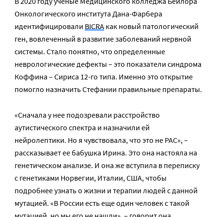
В 2020 году ученые Медицинского колледжа Бейлора
Онкологического института Дана-Фарбера
идентифицировали
BICRA
как новый патологический
ген, вовлеченный в развитие заболеваний нервной
системы. Стало понятно, что определенные
неврологические дефекты – это показатели синдрома
Коффина – Сириса 12-го типа. Именно это открытие
помогло назначить Стефании правильные препараты.
«Сначала у нее подозревали расстройство
аутистического спектра и назначили ей
нейролептики. Но я чувствовала, что это не РАС», –
рассказывает ее бабушка Ирина. Это она настояла на
генетическом анализе. И она же вступила в переписку
с генетиками Норвегии, Италии, США, чтобы
подробнее узнать о жизни и терапии людей с данной
мутацией. «В России есть еще один человек с такой
мутацией, но мы его не нашли», – говорит она.