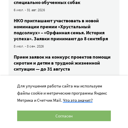
специально обученных собак
6 июл. - 31 авг. 2026
НКО приглашают участвовать в новой
номинации премии «Хрустальный
подсолнух» – «Орфанная семья. История
успеха». Заявки принимают до 8 сентября
8 июл. - 8 сен. 2026
Прием заявок на конкурс проектов помощи
сиротам и детям в трудной жизненной
ситуации — до 31 августа
1 авг. - 31 авг. 2026
Для улучшения работы сайта мы используем
«Форум Доноров» проведет практикум
по грантовым конкурсам корпоративной
файлы cookie и метрические программы Яндекс
благотворительности
Метрика и Счетчик Mail.
Что это значит?
11 авг. 2026
Согласен
ВСЕ СОБЫТИЯ