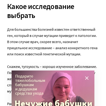
Какое исследование
выбрать
Для большинства болезней известен ответственный
ген, который в случае мутации приведет к патологии.
В этом случае врач, скорее всего, назначит
прицельное исследование – анализ конкретного гена
или поиск известной генетической мутации.
Скажем, тугоухость – хорошо изученное заболевание.
Половина людей с отсутствием слуха имеет одну и ту
же мутацию. Так что при данном диагнозе в 50%
случаев достаточно будет сдать тест на конкретную
мутацию.
Расходы на исследование отдельных генов, а также