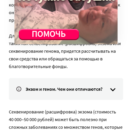
короткие панели из 2-3 генов (чаще всего относятся к
онкологическим заболеваниям крови) покроет
программа ОМС.
Для проведения более обширных исследований,
таких как секвенирование (расшифровка) экзома или
секвенирование генома, придется рассчитывать на
свои средства или обращаться за помощью в
благотворительные фонды.
Экзом и геном. Чем они отличаются?
Секвенирование (расшифровка) экзома (стоимость
40 000–50 000 рублей) может быть полезно при
сложных заболеваниях со множеством генов, которые