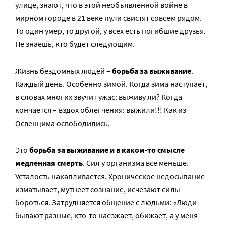
улице, знают, что в этой необъявленной войне в
мирном городе в 21 веке пули свистят совсем рядом.
То один умер, то другой, у всех есть погибшие друзья.
Не знаешь, кто будет следующим.
Жизнь бездомных людей –
борьба за выживание
.
Каждый день. Особенно зимой. Когда зима наступает,
в словах многих звучит ужас: выживу ли? Когда
кончается – вздох облегчения: выжили!!! Как из
Освенцима освободились.
Это
борьба за выживание и в каком-то смысле
медленная смерть
. Сил у организма все меньше.
Усталость накапливается. Хроническое недосыпание
изматывает, мутнеет сознание, исчезают силы
бороться. Затрудняется общение с людьми: «Люди
бывают разные, кто-то наезжает, обижает, а у меня