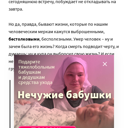
сегодняшнюю встречу, побуждает не откладывать на
завтра.
Но да, правда, бывают жизни, которые по нашим
человеческим меркам кажутся выброшенными,
бестолковыми
, бесполезными. Умер человек – ну и
зачем была его жизнь? Когда смерть подводит черту, и
думаешь: ну и куда он выбросил свою жизнь? И если
не отвернуться равнодушно, то это пронзительно
грустно.
Но если
смотреть взглядом
любви
, то что-то обязательно
останется: рассказанная
история, доброе слово, крик
отчаяния, улыбка, какие-то