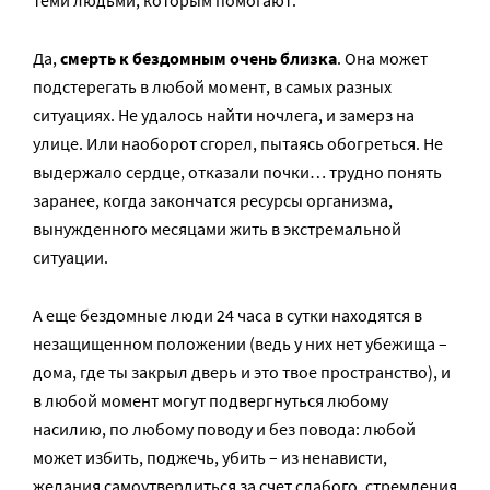
теми людьми, которым помогают.
Да,
смерть к бездомным очень близка
. Она может
подстерегать в любой момент, в самых разных
ситуациях. Не удалось найти ночлега, и замерз на
улице. Или наоборот сгорел, пытаясь обогреться. Не
выдержало сердце, отказали почки… трудно понять
заранее, когда закончатся ресурсы организма,
вынужденного месяцами жить в экстремальной
ситуации.
А еще бездомные люди 24 часа в сутки находятся в
незащищенном положении (ведь у них нет убежища –
дома, где ты закрыл дверь и это твое пространство), и
в любой момент могут подвергнуться любому
насилию, по любому поводу и без повода: любой
может избить, поджечь, убить – из ненависти,
желания самоутвердиться за счет слабого, стремления