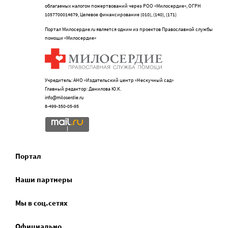
облагаемых налогом пожертвований через РОО «Милосердие», ОГРН
1057700014679, Целевое финансирование (010), (140), (171)
Портал Милосердие.ru является одним из проектов Православной службы
помощи «Милосердие»
Учредитель: АНО «Издательский центр «Нескучный сад»
Главный редактор: Данилова Ю.К.
info@miloserdie.ru
8-499-350-05-95
Портал
Наши партнеры
Мы в соц.сетях
Официально