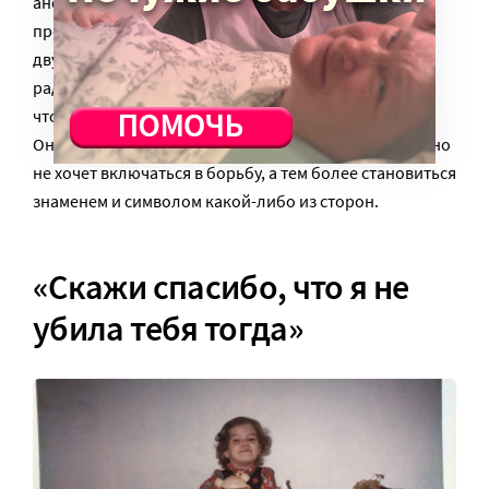
анонимной, Шелли представили как сторонницу
прочойсеров, хотя это было не верно. В США борьба
двух группировок ведется часто с помощью весьма
радикальных приемов, и Шелли просто не хотела,
чтобы ее «причисляли к религиозным фанатикам».
Она признавала, что, сама, скорее против абортов, но
не хочет включаться в борьбу, а тем более становиться
знаменем и символом какой-либо из сторон.
«Скажи спасибо, что я не
убила тебя тогда»