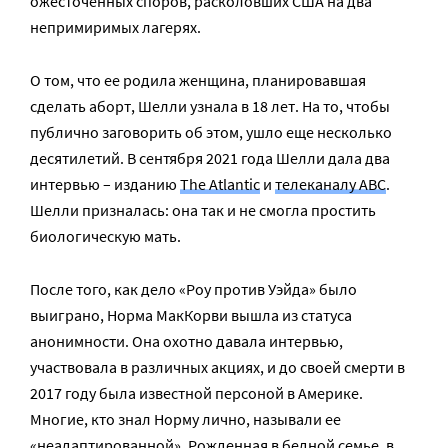
ожесточенных споров, расколовших США на два
непримиримых лагерях.
О том, что ее родила женщина, планировавшая
сделать аборт, Шелли узнала в 18 лет. На то, чтобы
публично заговорить об этом, ушло еще несколько
десятилетий. В сентября 2021 года Шелли дала два
интервью – изданию
The Atlantic
и
телеканалу ABC
.
Шелли призналась: она так и не смогла простить
биологическую мать.
После того, как дело «Роу против Уэйда» было
выиграно, Норма МакКорви вышла из статуса
анонимности. Она охотно давала интервью,
участвовала в различных акциях, и до своей смерти в
2017 году была известной персоной в Америке.
Многие, кто знал Норму лично, называли ее
«неадаптированной». Рожденная в бедной семье, в