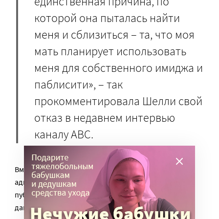
единственная причина, по
которой она пыталась найти
меня и сблизиться – та, что моя
мать планирует использовать
меня для собственного имиджа и
паблисити», – так
прокомментировала Шелли свой
отказ в недавнем интервью
каналу ABC.
Вместе с приемной матерью и нанятым семьей
адвокатом Шелли сделала все, чтобы не допустить
публикации в прессе своего имени и других личных
данных. В статье, получившейся наполовину