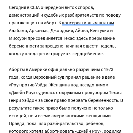
Сегодня в США очередной виток споров,
демонстраций и судебных разбирательств по поводу
прав женщин на аборт. К
консервативным штатам
Алабама, Арканзас, Джорджия, Айова, Кентукки и
Миссури присоединяется Техас: здесь прерывание
беременности запрещено начиная с шести недель,
когда у плода регистрируется сердцебиение.
Аборты в Америке официально разрешены с 1973
года, когда Верховный суд принял решение в деле
«Роу против Уэйда. Женщина под псевдонимом
«Джейн Роу» судилась с окружным прокурором Техаса
Генри Уэйдом за свое право прервать беременность. В
результате такое право было получено не только
истицей, но и всеми американскими женщинами.
Правда, пока шло разбирательство, ребенок,
которого хотела абортировать «Джейн Роу», родился