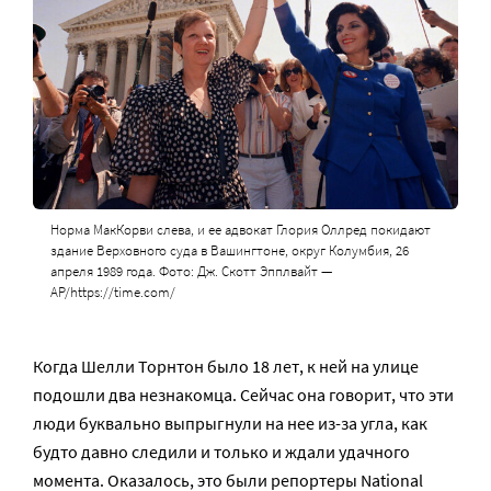
Норма МакКорви слева, и ее адвокат Глория Оллред покидают
здание Верховного суда в Вашингтоне, округ Колумбия, 26
апреля 1989 года. Фото: Дж. Скотт Эпплвайт —
AP/https://time.com/
Когда Шелли Торнтон было 18 лет, к ней на улице
подошли два незнакомца. Сейчас она говорит, что эти
люди буквально выпрыгнули на нее из-за угла, как
будто давно следили и только и ждали удачного
момента. Оказалось, это были репортеры National