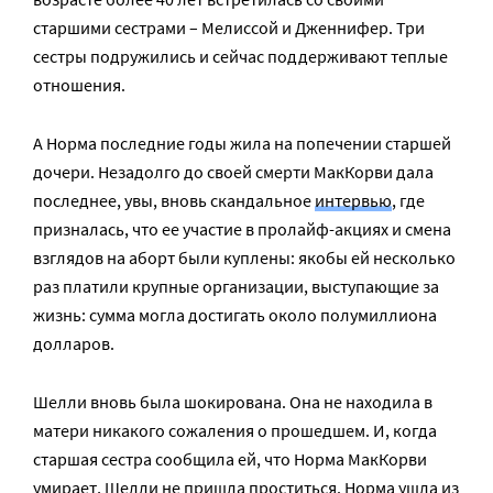
старшими сестрами – Мелиссой и Дженнифер. Три
сестры подружились и сейчас поддерживают теплые
отношения.
А Норма последние годы жила на попечении старшей
дочери. Незадолго до своей смерти МакКорви дала
последнее, увы, вновь скандальное
интервью
, где
призналась, что ее участие в пролайф-акциях и смена
взглядов на аборт были куплены: якобы ей несколько
раз платили крупные организации, выступающие за
жизнь: сумма могла достигать около полумиллиона
долларов.
Шелли вновь была шокирована. Она не находила в
матери никакого сожаления о прошедшем. И, когда
старшая сестра сообщила ей, что Норма МакКорви
умирает, Шелли не пришла проститься. Норма ушла из