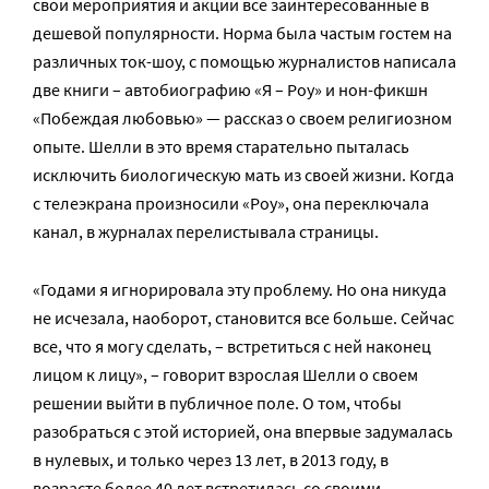
свои мероприятия и акции все заинтересованные в
дешевой популярности. Норма была частым гостем на
различных ток-шоу, с помощью журналистов написала
две книги – автобиографию «Я – Роу» и нон-фикшн
«Побеждая любовью» — рассказ о своем религиозном
опыте. Шелли в это время старательно пыталась
исключить биологическую мать из своей жизни. Когда
с телеэкрана произносили «Роу», она переключала
канал, в журналах перелистывала страницы.
«Годами я игнорировала эту проблему. Но она никуда
не исчезала, наоборот, становится все больше. Сейчас
все, что я могу сделать, – встретиться с ней наконец
лицом к лицу», – говорит взрослая Шелли о своем
решении выйти в публичное поле. О том, чтобы
разобраться с этой историей, она впервые задумалась
в нулевых, и только через 13 лет, в 2013 году, в
возрасте более 40 лет встретилась со своими