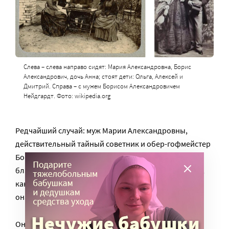
Слева – слева направо сидят: Мария Александровна, Борис
Александрович, дочь Анна; стоят дети: Ольга, Алексей и
Дмитрий. Справа – с мужем Борисом Александровичем
Нейдгардт. Фото: wikipedia.org
Редчайший случай: муж Марии Александровны,
действительный тайный советник и обер-гофмейстер
Борис Александрович Нейдгардт занимается
благотворительностью так же увлеченно и активно,
как и она сама. Разумеется, не без влияния супруги –
она и его увлекла.
Он состоит почетным опекуном Московского