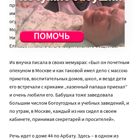
присутствия Опекунского совета учреждений
императрицы Марии и этим далеко не
ограничивается. Борис Александрович – член совета
Московского сиротского института, управляющий
Николаевским женским училищем, председатель
Елисаветинского благотворительного общества.
Их внучка писала в своих мемуарах: «Был он почетным
опекуном в Москве и как таковой имел дело с массою
приютов, воспитательных домов, школ, и везде дети
его встречали с криками „казенный папаша приехал“
и очень любили его. Бабушка тоже заведовала
большим числом богоугодных и учебных заведений, и
по утрам, в Москве, каждый из них сидел в своем
кабинете, принимая секретарей и просителей».
Речь идет о доме 44 по Арбату. Здесь – в одном из