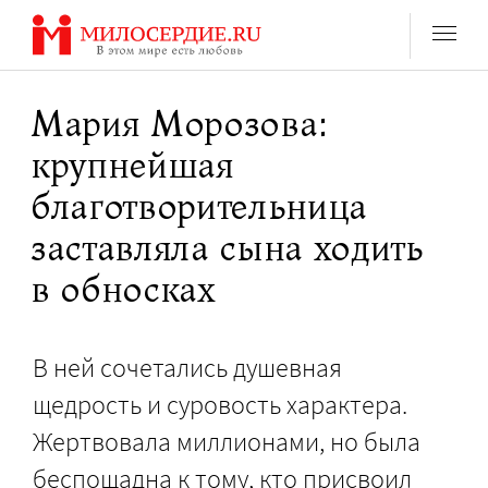
Перейти
к
содержанию
Мария Морозова:
крупнейшая
благотворительница
заставляла сына ходить
в обносках
В ней сочетались душевная
щедрость и суровость характера.
Жертвовала миллионами, но была
беспощадна к тому, кто присвоил