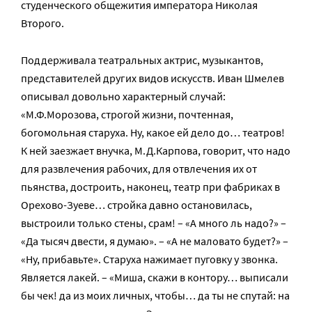
студенческого общежития императора Николая
Второго.
Поддерживала театральных актрис, музыкантов,
представителей других видов искусств. Иван Шмелев
описывал довольно характерный случай:
«М.Ф.Морозова, строгой жизни, почтенная,
богомольная старуха. Ну, какое ей дело до… театров!
К ней заезжает внучка, М.Д.Карпова, говорит, что надо
для развлечения рабочих, для отвлечения их от
пьянства, достроить, наконец, театр при фабриках в
Орехово-Зуеве… стройка давно остановилась,
выстроили только стены, срам! – «А много ль надо?» –
«Да тысяч двести, я думаю». – «А не маловато будет?» –
«Ну, прибавьте». Старуха нажимает пуговку у звонка.
Является лакей. – «Миша, скажи в контору… выписали
бы чек! да из моих личных, чтобы… да ты не спутай: на