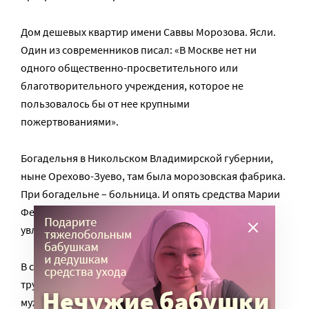
Дом дешевых квартир имени Саввы Морозова. Ясли.
Один из современников писал: «В Москве нет ни
одного общественно-просветительного или
благотворительного учреждения, которое не
пользовалось бы от нее крупными
пожертвованиями».
Богадельня в Никольском Владимирской губернии,
ныне Орехово-Зуево, там была морозовская фабрика.
При богадельне – больница. И опять средства Марии
Федоровны. Театр для рабочих – в память об
увлечении Саввы Тимофеевича.
В самом же губернском Владимире, в Доме
трудолюбия дважды в неделю в память о покойном
муже выдавались для нуждающихся бесплатные