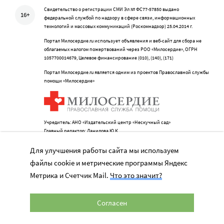
Свидетельство о регистрации СМИ Эл № ФС77-57850 выдано
16+
федеральной службой по надзору в сфере связи, информационных
технологий и массовых коммуникаций (Роскомнадзор) 25.04.2014 г.
Портал Милосердие.ru использует объявления и веб-сайт для сбора не
облагаемых налогом пожертвований через РОО «Милосердие», ОГРН
1057700014679, Целевое финансирование (010), (140), (171)
Портал Милосердие.ru является одним из проектов Православной службы
помощи «Милосердие»
Учредитель: АНО «Издательский центр «Нескучный сад»
Главный редактор: Данилова Ю.К.
info@miloserdie.ru
8-499-350-05-95
Для улучшения работы сайта мы используем
файлы cookie и метрические программы Яндекс
Метрика и Счетчик Mail.
Что это значит?
Портал
Согласен
Наши партнеры