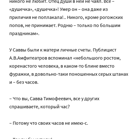
никого не любит. Отец души в ней не чаял. Все –
«душечка», «душечка»! Умер он – она даже из
приличия не поплакала!.. Никого, кроме рогожских
попов, не принимает. Родню – только по большим
праздникам».
У Саввы были к матери личные счеты. Публицист
А.В.Амфитеатров вспоминал «небольшого ростом,
коренастого человека, в каком-то блине вместо
фуражки, в довольно-таки поношенных серых штанах
и – без часов.
– Что вы, Савва Тимофеевич, все у других
спрашиваете, который час?
– Потому что своих часов не имею-с.