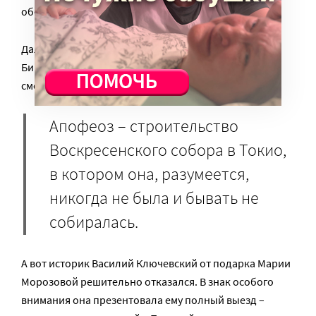
обеды.
Дала деньги на Биржу труда, но дожить не сумела,
Биржа начала действовать спустя три года после ее
смерти.
Апофеоз – строительство
Воскресенского собора в Токио,
в котором она, разумеется,
никогда не была и бывать не
собиралась.
А вот историк Василий Ключевский от подарка Марии
Морозовой решительно отказался. В знак особого
внимания она презентовала ему полный выезд –