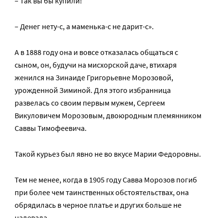
– Так вы бы купили!
– Денег нету-с, а маменька-с не дарит-с».
А в 1888 году она и вовсе отказалась общаться с
сыном, он, будучи на мисхорской даче, втихаря
женился на Зинаиде Григорьевне Морозовой,
урожденной Зиминой. Для этого избранница
развелась со своим первым мужем, Сергеем
Викуловичем Морозовым, двоюродным племянником
Саввы Тимофеевича.
Такой курьез был явно не во вкусе Марии Федоровны.
Тем не менее, когда в 1905 году Савва Морозов погиб
при более чем таинственных обстоятельствах, она
обрядилась в черное платье и других больше не
надевала.