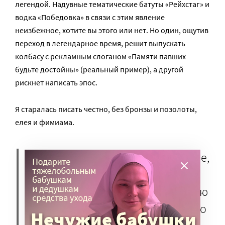
легендой. Надувные тематические батуты «Рейхстаг» и
водка «Победовка» в связи с этим явление
неизбежное, хотите вы этого или нет. Но один, ощутив
переход в легендарное время, решит выпускать
колбасу с рекламным слоганом «Памяти павших
будьте достойны» (реальный пример), а другой
рискнет написать эпос.
Я старалась писать честно, без бронзы и позолоты,
елея и фимиама.
А вообще проблема не в колбасе,
причина появления колбасы
лежит глубже: мы забываем свою
историю, довольствуясь тем, что