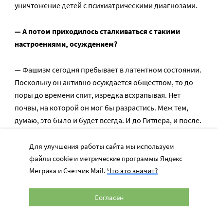
уничтожение детей с психиатрическими диагнозами.
— А потом приходилось сталкиваться с такими
настроениями, осуждением?
— Фашизм сегодня пребывает в латентном состоянии.
Поскольку он активно осуждается обществом, то до
поры до времени спит, изредка всхрапывая. Нет
почвы, на которой он мог бы разрастись. Меж тем,
думаю, это было и будет всегда. И до Гитлера, и после.
Начнем с анкеты на подбор ребенка, которую дают
усыновителям. «Укажите цвет глаз, волос и возраст». У
Для улучшения работы сайта мы используем
меня в книге есть похожая таблица, только она была
файлы cookie и метрические программы Яндекс
Метрика и Счетчик Mail.
Что это значит?
создана для отбора в СС.
Мне все равно, кто эти дети — папуасы, французы,
Согласен
эскимосы… Я же пришла не капусту на рынке