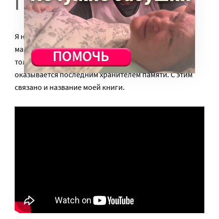
случайно где-то прочитали.
Я недавно спрашивала, кто знает, чем прославился
маршал Катуков. Большинство ответило, что знает
только улицу Катукова в Москве. Имя улицы часто
оказывается последним хранителем памяти. С этим
связано и название моей книги.