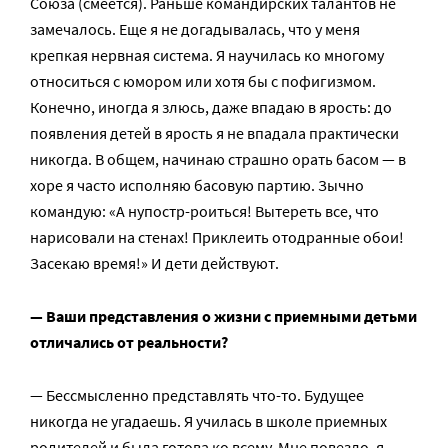
Союза (смеется). Раньше командирских талантов не
замечалось. Еще я не догадывалась, что у меня
крепкая нервная система. Я научилась ко многому
относиться с юмором или хотя бы с пофигизмом.
Конечно, иногда я злюсь, даже впадаю в ярость: до
появления детей в ярость я не впадала практически
никогда. В общем, начинаю страшно орать басом — в
хоре я часто исполняю басовую партию. Зычно
командую: «А нупостр-роиться! Вытереть все, что
нарисовали на стенах! Приклеить отодранные обои!
Засекаю время!» И дети действуют.
— Ваши представления о жизни с приемными детьми
отличались от реальности?
— Бессмысленно представлять что-то. Будущее
никогда не угадаешь. Я училась в школе приемных
родителей и была готова ко всему. Мне повезло, я