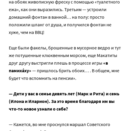
на обоях живописную фреску с помощью «туалетного
ежа», как они выразились. Третьим — устроили
домашний фонтан в ванной… на полу: просто
положили шланг от душа, и получился фонтан не
хуже, чем на ВВЦ!
Еще были факелы, брошенные в мусорное ведро и тут
же потушенные клюквенным морсом, еще Макатиты
друг другу выстригли плешь в процессе игры
«в
памиха́ху»
— пришлось брить обоих… . В общем, мне
будет что вспомнить на пенсии».
— Дети у вас в семье девять лет (Марк и Рита) и семь
(Илона и Иларион). За это время благодаря им вы
что-то новое узнали о себе?
— Кажется, во мне проснулся маршал Советского