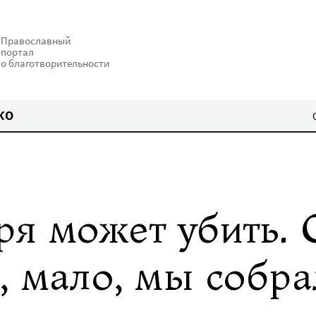
Православный
портал
о благотворительности
КО
я может убить. 
, мало, мы собра