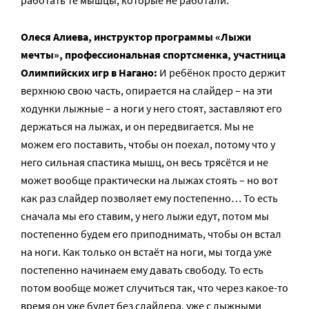
работать те мышцы, которые не работали.
Олеся Алиева, инструктор программы «Лыжи
мечты», профессиональная спортсменка, участница
Олимпийских игр в Нагано:
И ребёнок просто держит
верхнюю свою часть, опирается на слайдер – на эти
ходунки лыжные – а ноги у него стоят, заставляют его
держаться на лыжах, и он передвигается. Мы не
можем его поставить, чтобы он поехал, потому что у
него сильная спастика мышц, он весь трясётся и не
может вообще практически на лыжах стоять – но вот
как раз слайдер позволяет ему постепенно… То есть
сначала мы его ставим, у него лыжи едут, потом мы
постепенно будем его приподнимать, чтобы он встал
на ноги. Как только он встаёт на ноги, мы тогда уже
постепенно начинаем ему давать свободу. То есть
потом вообще может случиться так, что через какое-то
время он уже будет без слайдера, уже с лыжными