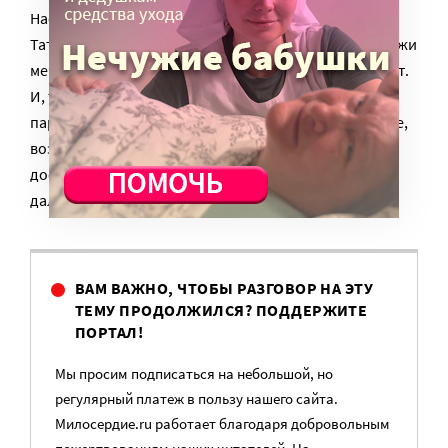
Нас поддерживает главный реабилитолог России
Татьяна Батышева. Она помогает нам в проекте «Лыжи
мечты» засвидетельствовать медицинский результат.
И, так как это – стартовая площадка для
паралимпийского спорта, у нас есть ребята, которые,
возможно, в будущем дойдут до каких-то высоких
достижений, и мы надеемся, что они будут расти и
дальше.
ВАМ ВАЖНО, ЧТОБЫ РАЗГОВОР НА ЭТУ
ТЕМУ ПРОДОЛЖИЛСЯ? ПОДДЕРЖИТЕ
ПОРТАЛ!
Мы просим подписаться на небольшой, но
регулярный платеж в пользу нашего сайта.
Милосердие.ru работает благодаря добровольным