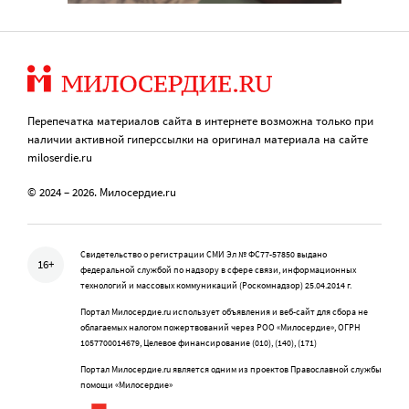
Перепечатка материалов сайта в интернете возможна только при
наличии активной гиперссылки на оригинал материала на сайте
miloserdie.ru
© 2024 – 2026. Милосердие.ru
Свидетельство о регистрации СМИ Эл № ФС77-57850 выдано
16+
федеральной службой по надзору в сфере связи, информационных
технологий и массовых коммуникаций (Роскомнадзор) 25.04.2014 г.
Портал Милосердие.ru использует объявления и веб-сайт для сбора не
облагаемых налогом пожертвований через РОО «Милосердие», ОГРН
1057700014679, Целевое финансирование (010), (140), (171)
Портал Милосердие.ru является одним из проектов Православной службы
помощи «Милосердие»