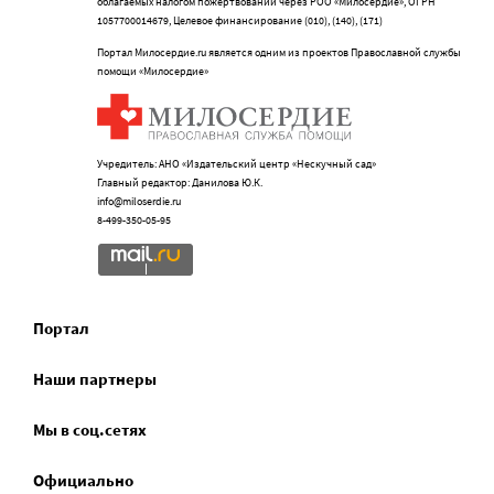
облагаемых налогом пожертвований через РОО «Милосердие», ОГРН
1057700014679, Целевое финансирование (010), (140), (171)
Портал Милосердие.ru является одним из проектов Православной службы
помощи «Милосердие»
Учредитель: АНО «Издательский центр «Нескучный сад»
Главный редактор: Данилова Ю.К.
info@miloserdie.ru
8-499-350-05-95
Портал
Наши партнеры
Мы в соц.сетях
Официально