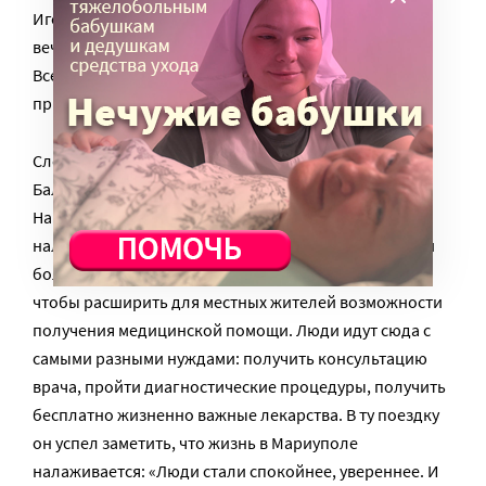
Игорь Блинов вел прием, пациенты шли с утра до
вечера. Абсолютный рекорд – 120 человек за день.
Всего, подсчитал потом батюшка, за пять дней его
приема удалось помочь 430 пациентам.
Следующие маршруты врача и священника – Изюм и
Балаклея, Северодонецк и снова Мариуполь.
Накануне Нового года отец Игорь отправился
налаживать работу
мобильного госпиталя
, который
больница святителя Алексия открыла в Мариуполе,
чтобы расширить для местных жителей возможности
получения медицинской помощи. Люди идут сюда с
самыми разными нуждами: получить консультацию
врача, пройти диагностические процедуры, получить
бесплатно жизненно важные лекарства. В ту поездку
он успел заметить, что жизнь в Мариуполе
налаживается: «Люди стали спокойнее, увереннее. И