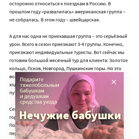
осторожно относиться к поездкам в Россию. В
прошлом году «развалилась» американская группа –
не собралась. В этом году – швейцарская.
А для нас одна не приехавшая группа – это серьёзный
урон. Всего в сезон приезжают 3-4 группы. Конечно,
приезжают индивидуальные туристы. Вот сейчас мы
готовим большой месячный тур для клиента: Золотое
кольцо, Псков, Новгород, Пушкинские горы. Но это
возможно лишь потому, что клиент может немного
ходить, хотя бы с палочкой. На коляске такое
путешествие пока не совершить.
Сейчас самые популярные наши маршруты –
городские. Санкт-Петербург, и Москва-Петербург.
Поезд «Сапсан» вполне приспособлен для
перемещения на коляске. Там есть специальные