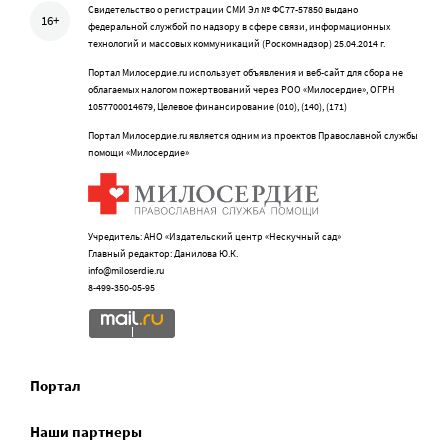
Свидетельство о регистрации СМИ Эл № ФС77-57850 выдано
16+
федеральной службой по надзору в сфере связи, информационных
технологий и массовых коммуникаций (Роскомнадзор) 25.04.2014 г.
Портал Милосердие.ru использует объявления и веб-сайт для сбора не
облагаемых налогом пожертвований через РОО «Милосердие», ОГРН
1057700014679, Целевое финансирование (010), (140), (171)
Портал Милосердие.ru является одним из проектов Православной службы
помощи «Милосердие»
Учредитель: АНО «Издательский центр «Нескучный сад»
Главный редактор: Данилова Ю.К.
info@miloserdie.ru
8-499-350-05-95
Портал
Наши партнеры