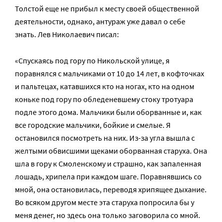
Толстой еще не прибыл к месту своей общественной
деятельности, однако, антураж уже давал о себе
знать. Лев Николаевич писал:
«Спускаясь под гору по Никольской улице, я
поравнялся с мальчиками от 10 до 14 лет, в кофточках
и пальтецах, катавшихся кто на ногах, кто на одном
коньке под гору по обледеневшему стоку тротуара
подле этого дома. Мальчики были оборванные и, как
все городские мальчики, бойкие и смелые. Я
остановился посмотреть на них. Из-за угла вышла с
желтыми обвисшими щеками оборванная старуха. Она
шла в гору к Смоленскому и страшно, как запаленная
лошадь, хрипела при каждом шаге. Поравнявшись со
мной, она остановилась, переводя хрипящее дыхание.
Во всяком другом месте эта старуха попросила бы у
меня денег, но здесь она только заговорила со мной.