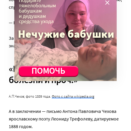
спросил в упор:
— Вы жулик?
За что, конечно, и получил такую ругань, что — не
знаю, как мы выскочили из квартиры!»
«Много врет, сочиняет
болезни и проч.»
А.П.Чехов; фото 1889 года.
Фото с сайта wikipedia.org
А в заключении — письмо Антона Павловича Чехова
ярославскому поэту Леониду Трефолеву, датируемое
1888 годом.