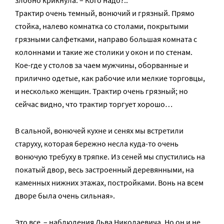
Трактир очень темный, вонючий и грязный. Прямо
стойка, налево комнатка со столами, покрытыми
грязными салфетками, направо большая комната с
колоннами и такие же столики у окон и по стенам.
Кое-где у столов за чаем мужчины, оборванные и
прилично одетые, как рабочие или мелкие торговцы,
и несколько женщин. Трактир очень грязный; но
сейчас видно, что трактир торгует хорошо…
В сальной, вонючей кухне и сенях мы встретили
старуху, которая бережно несла куда-то очень
вонючую требуху в тряпке. Из сеней мы спустились на
покатый двор, весь застроенный деревянными, на
каменных нижних этажах, постройками. Вонь на всем
дворе была очень сильная».
Это все – наблюдения Льва Николаевича. Но он и не