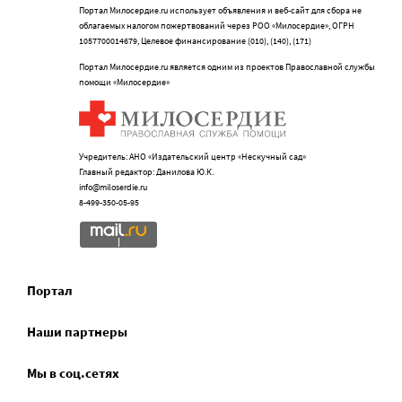
Портал Милосердие.ru использует объявления и веб-сайт для сбора не
облагаемых налогом пожертвований через РОО «Милосердие», ОГРН
1057700014679, Целевое финансирование (010), (140), (171)
Портал Милосердие.ru является одним из проектов Православной службы
помощи «Милосердие»
Учредитель: АНО «Издательский центр «Нескучный сад»
Главный редактор: Данилова Ю.К.
info@miloserdie.ru
8-499-350-05-95
Портал
Наши партнеры
Мы в соц.сетях