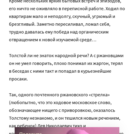
Кроме нескольких ярких бытовых встреч и эпизодов,
его ничто не оживляло в переписной работе. Ходил по
квартирам мало и неподолгу, скучный, угрюмый и
брезгливый. Заметно пересиливал, ломал себя,
трудно давалась ему победа над органическим
отвращением к новой изучаемой среде…
Толстой ли не знаток народной речи? А с ржановцами
он не умел говорить, плохо понимал их жаргон, терял
в беседах с ними такт и попадал в курьезнейшие
просаки.
Так, одного почтенного ржановского «стрелка»
(любопытно, что это ходовое московское слово,
обозначающее нищего с приворовкою, оказалось
Толстому незнакомо, и он тешился новым речением,
как ребенок) Лев Николаевич тихо и
конфиденциально, тоном, приглашающим к доверию,