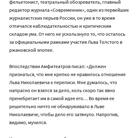
фельетонист, театральный обозреватель, главный
редактор журнала «Современник», один из первейших
журналистских перьев России, он уже в то время
отличался наблюдательностью и критическим
складом ума. От него не ускользнуло то, что осталось
за официальными рамками участия Льва Толстого в
ржановской эпопее.
Впоследствии Амфитеатров писал: «Должен
признаться, что мне крепко не нравилось отношение
Льва Николаевича к переписи. Мне думалось, что
напрасно он взялся за дело, коль скоро так явно
пренебрегает им в самой идее его… Во время ее
решительно ничто не обнаруживало в Льве
Николаевиче, чтобы дело его затянуло. Напротив,
видимо, мучился.