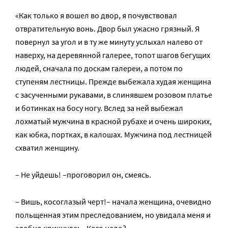
«Как только я вошел во двор, я почувствовал
отвратительную вонь. Двор был ужасно грязный. Я
повернул за угол и в ту же минуту услыхал налево от
наверху, на деревянной галерее, топот шагов бегущих
людей, сначала по доскам галереи, а потом по
ступеням лестницы. Прежде выбежала худая женщина
с засученными рукавами, в слинявшем розовом платье
и ботинках на босу ногу. Вслед за ней выбежал
лохматый мужчина в красной рубахе и очень широких,
как юбка, портках, в калошах. Мужчина под лестницей
схватил женщину.
– Не уйдешь! –проговорил он, смеясь.
– Вишь, косоглазый черт!– начала женщина, очевидно
польщенная этим преследованием, но увидала меня и
злобно крикнула: – Кого надо?..