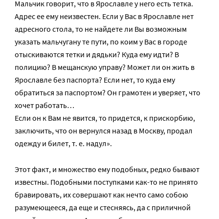
Мальчик говорит, что в Ярославле у него есть тетка.
Адрес ее ему неизвестен. Если у Вас в Ярославле нет
адресного стола, то не найдете ли Вы возможным
указать мальчугану те пути, по коим у Вас в городе
отыскиваются тетки и дядьки? Куда ему идти? В
полицию? В мещанскую управу? Может ли он жить в
Ярославле без паспорта? Если нет, то куда ему
обратиться за паспортом? Он грамотен и уверяет, что
хочет работать…
Если он к Вам не явится, то придется, к прискорбию,
заключить, что он вернулся назад в Москву, продал
одежду и билет, т. е. надул».
Этот факт, и множество ему подобных, редко бывают
известны. Подобными поступками как-то не принято
бравировать, их совершают как нечто само собою
разумеющееся, да еще и стесняясь, да с приличной