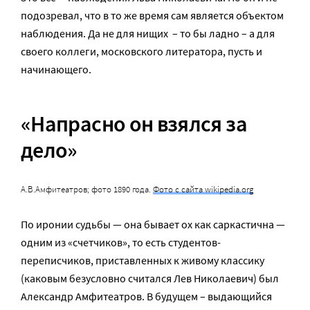
подозревал, что в то же время сам является объектом
наблюдения. Да не для нищих – то бы ладно – а для
своего коллеги, московского литератора, пусть и
начинающего.
«Напрасно он взялся за
дело»
А.В.Амфитеатров; фото 1890 года.
Фото с сайта wikipedia.org
По иронии судьбы — она бывает ох как саркастична —
одним из «счетчиков», то есть студентов-
переписчиков, приставленных к живому классику
(каковым безусловно считался Лев Николаевич) был
Александр Амфитеатров. В будущем – выдающийся