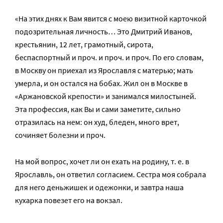
«На этих днях к Вам явится с моею визитной карточкой
подозрительная личность… Это Дмитрий Иванов,
крестьянин, 12 лет, грамотный, сирота,
беспаспортный и проч. и проч. и проч. По его словам,
в Москву он приехал из Ярославля с матерью; мать
умерла, и он остался на бобах. Жил он в Москве в
«Аржановской крепости» и занимался милостыней.
Эта профессия, как Вы и сами заметите, сильно
отразилась на нем: он худ, бледен, много врет,
сочиняет болезни и проч.
На мой вопрос, хочет ли он ехать на родину, т. е. в
Ярославль, он ответил согласием. Сестра моя собрала
для него деньжишек и одежонки, и завтра наша
кухарка повезет его на вокзал.