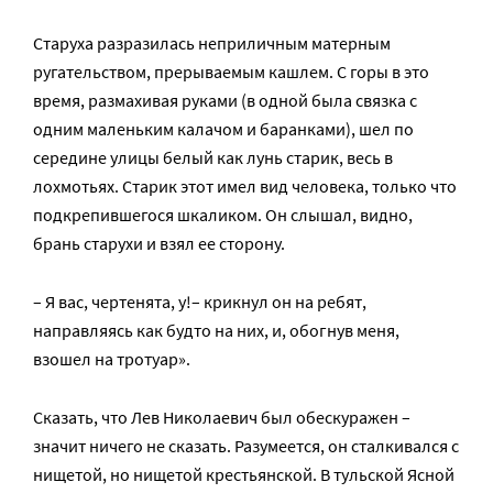
Старуха разразилась неприличным матерным
ругательством, прерываемым кашлем. С горы в это
время, размахивая руками (в одной была связка с
одним маленьким калачом и баранками), шел по
середине улицы белый как лунь старик, весь в
лохмотьях. Старик этот имел вид человека, только что
подкрепившегося шкаликом. Он слышал, видно,
брань старухи и взял ее сторону.
– Я вас, чертенята, у!– крикнул он на ребят,
направляясь как будто на них, и, обогнув меня,
взошел на тротуар».
Сказать, что Лев Николаевич был обескуражен –
значит ничего не сказать. Разумеется, он сталкивался с
нищетой, но нищетой крестьянской. В тульской Ясной