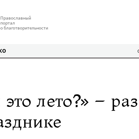
Православный
портал
о благотворительности
КО
 это лето?» – ра
азднике