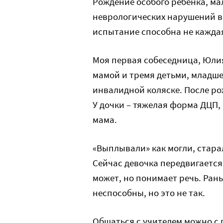
Рождение особого ребенка, ма
неврологических нарушений в
испытание способна не каждая
Моя первая собеседница, Юлия
мамой и тремя детьми, младшем
инвалидной коляске. После ро
У дочки – тяжелая форма ДЦП,
мама.
«Выплывали» как могли, стара
Сейчас девочка передвигается 
может, но понимает речь. Рань
неспособны, но это не так.
Общаться с учителем можно с