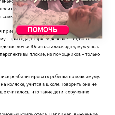
ленького больного человека с кучей проблем и
носит в семью смятение. Выдержать это
 семья. Чаще всего не выдерживают папы.
 приехала на праздник из Подмосковья с
у – три года, старшей девочке – 10, она в
ждения дочки Юлия осталась одна, муж ушел.
 перспективы плохие, из помощников – только
лись реабилитировать ребенка по максимуму.
на коляске, учится в школе. Говорить она не
ше считалось, что такие дети к обучению
 помощью компьютера. Например, выученное