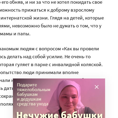
его обняв, и ни за что не хотел покидать свое
зможность прижаться к доброму взрослому
 интернатской жизни. Глядя на детей, которые
ями, невозможно было не думать о том, что у
 мамы и папы.
знакомым людям с вопросом «Как вы провели
сь делать над собой усилие. Не очень-то
оторая гуляет в парке с инвалидной коляской.
бопытство люди принимали вполне
чали на вопросы, рассказывали о себе и своих
сь дать фотографии своих собеседников, но
сохранить анонимность. Так что наши истории
а полях праздничных фотографий.