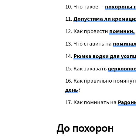
Что такое —
похороны п
Допустима ли кремаци
Как провести
поминки,
Что ставить на
поминал
Рюмка водки для усоп
Как заказать
церковно
Как правильно помянут
день
?
Как поминать на
Радон
До похорон