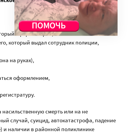
нское свидетельство о смерти.
оторый оформил врач,
го, который выдал сотрудник полиции,
она на руках),
маться оформлением,
 регистратуру.
 насильственную смерть или на не
ный случай, суицид, автокатастрофа, падение
ее) и наличии в районной поликлинике