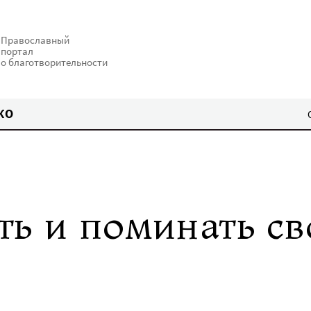
Православный
портал
о благотворительности
КО
ть и поминать св