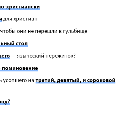
о-христиански
я
для христиан
чтобы они не перешли в гульбище
ьный стол
шего
— языческий пережиток?
е поминовение
ь усопшего на
третий, девятый, и сороковой
ицу?