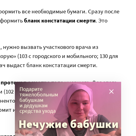
оформить все необходимые бумаги. Сразу после
 оформить
бланк констатации смерти
. Это
а
, нужно вызвать участкового врача из
орую» (103 с городского и мобильного; 130 для
ач выдаст бланк констатации смерти.
ь
протокол осмотра тела
умершего. Для этого
102 с городского; с мобильного 102 для
нентов МТС и Мегафон). Если человек умер не
рмит и направление на судебно-медицинское