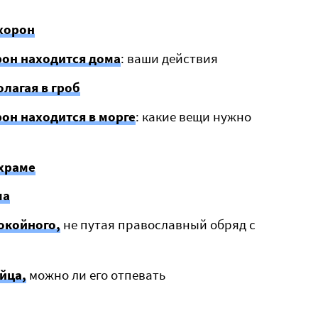
хорон
он находится дома
: ваши действия
олагая в гроб
он находится в морге
: какие вещи нужно
 храме
ма
окойного,
не путая православный обряд с
йца,
можно ли его отпевать