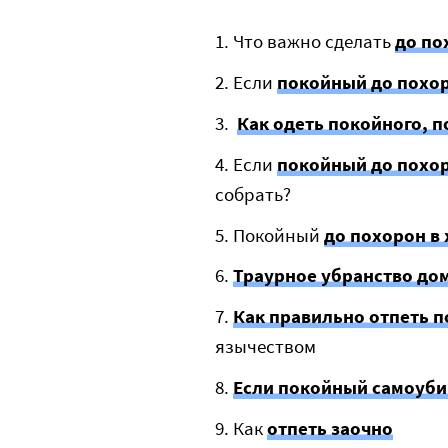
Что важно сделать
до по
Если
покойный до похор
Как одеть покойного, п
Если
покойный до похор
собрать?
Покойный
до похорон в
Траурное убранство до
Как правильно отпеть п
язычеством
Если покойный самоуби
Как
отпеть заочно