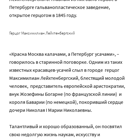
Петербурге гальванопластическое заведение,
открытое герцогом в 1845 году.
Герцог Максимилиан Лейхтенбергский
«Красна Москва калачами, а Петербург усачами», –
говорилось в старинной поговорке. Одним из таких
известных красавцев-усачей слыл в городе герцог
Максимилиан Лейхтенбергский, блестящий молодой
человек, представитель европейской аристократии,
внук Жозефины Богарне (по французской линии) и
короля Баварии (по немецкой), покоривший сердце
дочери Николая I Марии Николаевны.
Талантливый и хорошо образованный, он посвятил
свою недолгую жизнь наукам, искусству и