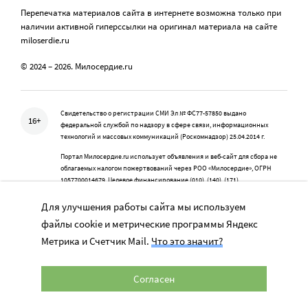
Перепечатка материалов сайта в интернете возможна только при
наличии активной гиперссылки на оригинал материала на сайте
miloserdie.ru
© 2024 – 2026. Милосердие.ru
Свидетельство о регистрации СМИ Эл № ФС77-57850 выдано
16+
федеральной службой по надзору в сфере связи, информационных
технологий и массовых коммуникаций (Роскомнадзор) 25.04.2014 г.
Портал Милосердие.ru использует объявления и веб-сайт для сбора не
облагаемых налогом пожертвований через РОО «Милосердие», ОГРН
1057700014679, Целевое финансирование (010), (140), (171)
Портал Милосердие.ru является одним из проектов Православной службы
Для улучшения работы сайта мы используем
помощи «Милосердие»
файлы cookie и метрические программы Яндекс
Метрика и Счетчик Mail.
Что это значит?
Учредитель: АНО «Издательский центр «Нескучный сад»
Согласен
Главный редактор: Данилова Ю.К.
info@miloserdie.ru
8-499-350-05-95