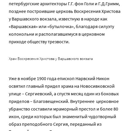
петербургские архитекторы Г.Г. фон Голи и Г.Д.Гримм,
позднее построившие церковь Воскресения Христова
у Варшавского вокзала, известную в народе как
«Варшавская» или «бутылочка», благодаря силуэту
колокольни и располагавшемуся в церковном
приходе обществу трезвости.
Храм Воскресения Христова у Варшавского вокзала
Уже в ноябре 1900 года епископ Нарвский Никон
освятил главный придел храма на Новосивковской
улице – Сергиевский, а спустя месяц один из боковых
приделов – Благовещенский. Внутреннее церковное
убранство составили мраморный престол и более 80
икон, среди которых был знаменитый чудотворный
образ преподобного Сергия, переданный из