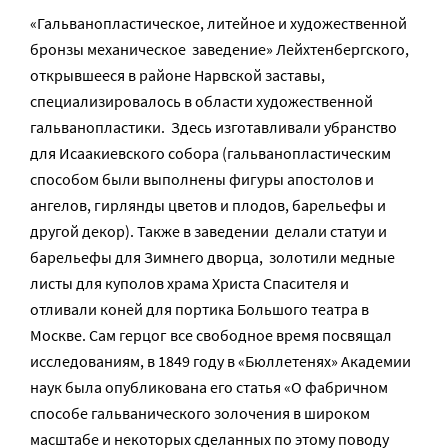
«Гальванопластическое, литейное и художественной
бронзы механическое заведение» Лейхтенбергского,
открывшееся в районе Нарвской заставы,
специализировалось в области художественной
гальванопластики. Здесь изготавливали убранство
для Исаакиевского собора (гальванопластическим
способом были выполнены фигуры апостолов и
ангелов, гирлянды цветов и плодов, барельефы и
другой декор). Также в заведении делали статуи и
барельефы для Зимнего дворца, золотили медные
листы для куполов храма Христа Спасителя и
отливали коней для портика Большого театра в
Москве. Сам герцог все свободное время посвящал
исследованиям, в 1849 году в «Бюллетенях» Академии
наук была опубликована его статья «О фабричном
способе гальванического золочения в широком
масштабе и некоторых сделанных по этому поводу