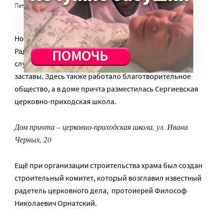
Петербург»)
Но вернемся к церкви преподобного Сергия
Радонежского на Новосивковской, куда ходили на
службы семьи рабочих и коммерсантов Нарвской
заставы. Здесь также работало благотворительное
общество, а в доме причта разместилась Сергиевская
церковно-приходская школа.
Дом причта – церковно-приходская школа, ул. Ивана
Черных, 20
Ещё при организации строительства храма был создан
строительный комитет, который возглавил известный
радетель церковного дела, протоиерей Философ
Николаевич Орнатский.