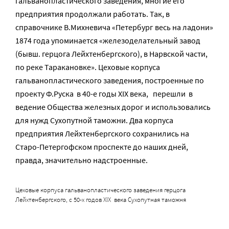
гальванопластического заведения, многие его
предприятия продолжали работать. Так, в
справочнике В.Михневича «Петербург весь на ладони»
1874 года упоминается «железоделательный завод
(бывш. герцога Лейхтенбергского), в Нарвской части,
по реке Таракановке». Цеховые корпуса
гальванопластического заведения, построенные по
проекту Ф.Руска в 40-е годы XIX века, перешли в
ведение Общества железных дорог и использовались
для нужд Сухопутной таможни. Два корпуса
предприятия Лейхтенбергского сохранились на
Старо-Петергофском проспекте до наших дней,
правда, значительно надстроенные.
Цеховые корпуса гальванопластического заведения герцога
Лейхтенбергского, с 50-х годов XIX века Сухопутная таможня