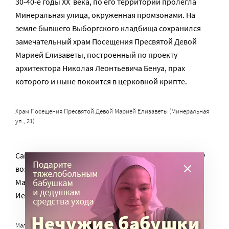
30-40-е годы XX века, по его территории пролегла
Минеральная улица, окруженная промзонами. На
земле бывшего Выборгского кладбища сохранился
замечательный храм Посещения Пресвятой Девой
Марией Елизаветы, построенный по проекту
архитектора Николая Леонтьевича Бенуа, прах
которого и ныне покоится в церковной крипте.
Храм Посещения Пресвятой Девой Марией Елизаветы (Минеральная
ул., 21)
Сам Максимилиан Лейхтенбергский умер в 1852 году
возрасте 35 лет от чахотки, и был погребен в
Мальтийской капелле (в церкви Св. Иоанна
Иерусалимского ордена мальтийских рыцарей).
Мальтийская капелла, Садовая ул., 26 (Г. Лукомский, «Старый