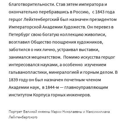
благотворительности. Став зятем императора и
окончательно перебравшись в Россию, с 1843 года
герцог Лейхтенбергский был назначен президентом
Императорской Академии Художеств. Он перевез в
Петербург свою богатую коллекцию живописи,
возглавил Общество поощрения художников,
заботился о них лично, устраивал выставки,
занимался меценатством. Помимо искусства герцог
интересовался науками, а особенно изучением
гальванопластики, минералогией и горным делом. В
1839 году он был назначен почетным членом
Академии наук, в 1844-м — главноуправляющим
институтом Корпуса горных инженеров.
Портрет Великой княжны Марии Николаевны и Максимилиана
Лейхтенбергского