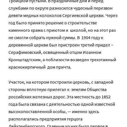
Троицкой пустыни. В праздничные дни и перед
службами по округе разносился чудесный перезвон
девяти медных колоколов Сергиевской церкви. Через
год было принято решение о строительстве
каменного храма с приютом и школой, но на этот раз
не смогли собрать нужной суммы. В 1904 году к
деревянной церкви был пристроен третий придел –
Серафимовский, освященный отцом Иоанном
Кронштадтским, а поблизости возведен трехэтажный
краснокирпичный дом причта.
Участок, на котором построили церковь, с западной
стороны вплотную прилегал к землям Общества
российских железных дорог. Эта местность до 1852
года была связана с деятельностью одной известной
высокопоставленной особы, — именно здесь
располагались предприятия герцога
Лейхтенбергского. Главным из них было первое в