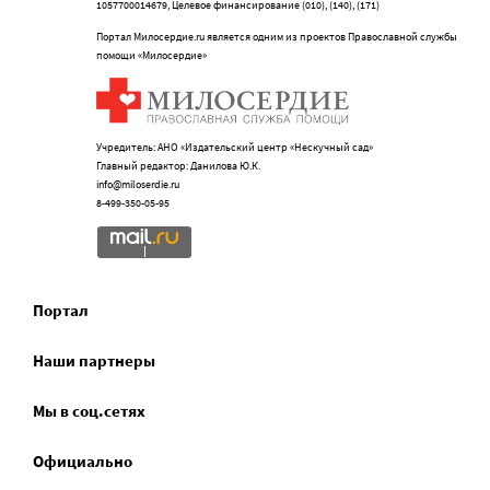
1057700014679, Целевое финансирование (010), (140), (171)
Портал Милосердие.ru является одним из проектов Православной службы
помощи «Милосердие»
Учредитель: АНО «Издательский центр «Нескучный сад»
Главный редактор: Данилова Ю.К.
info@miloserdie.ru
8-499-350-05-95
Портал
Наши партнеры
Мы в соц.сетях
Официально