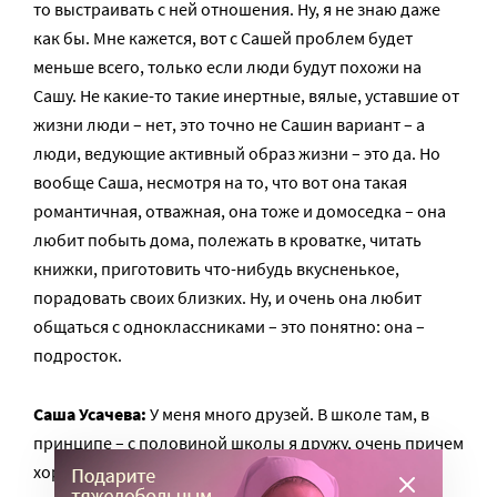
то выстраивать с ней отношения. Ну, я не знаю даже
как бы. Мне кажется, вот с Сашей проблем будет
меньше всего, только если люди будут похожи на
Сашу. Не какие-то такие инертные, вялые, уставшие от
жизни люди – нет, это точно не Сашин вариант – а
люди, ведующие активный образ жизни – это да. Но
вообще Саша, несмотря на то, что вот она такая
романтичная, отважная, она тоже и домоседка – она
любит побыть дома, полежать в кроватке, читать
книжки, приготовить что-нибудь вкусненькое,
порадовать своих близких. Ну, и очень она любит
общаться с одноклассниками – это понятно: она –
подросток.
Саша Усачева:
У меня много друзей. В школе там, в
принципе – с половиной школы я дружу, очень причем
хорошо, с классом очень хорошо дружу…