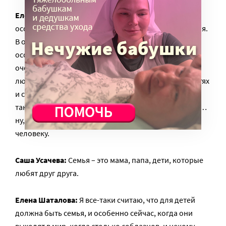
Елена Шаталова:
И еще у Саши есть такая
особенность – она с детства была очень религиозная.
В отличие от всех других детей, у нее какое-то
особенное отношение такое к Богу, она человек
очень, видимо, верующий, глубокий. Саша очень
любит Иоанна Крестьянкина. Она была как-то в гостях
и смотрела фильм про Иоанна Крестьянкина. У нее
такая, духовная связь, наверное, завязалась к этому…
ну, еще не прославленному, но, я думаю, святому
человеку.
Саша Усачева:
Семья – это мама, папа, дети, которые
любят друг друга.
Елена Шаталова:
Я все-таки считаю, что для детей
должна быть семья, и особенно сейчас, когда они