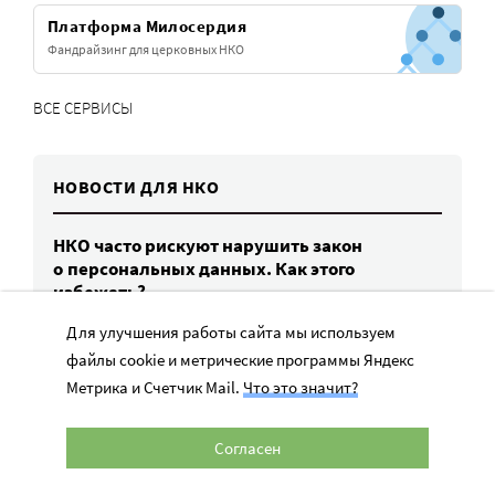
Платформа Милосердия
Фандрайзинг для церковных НКО
ВСЕ СЕРВИСЫ
НОВОСТИ ДЛЯ НКО
НКО часто рискуют нарушить закон
о персональных данных. Как этого
избежать?
7 авг, 13:13
Для улучшения работы сайта мы используем
файлы cookie и метрические программы Яндекс
Задержан похититель 6,1 млн рублей
пожертвований на лечение тяжелобольного
Метрика и Счетчик Mail.
Что это значит?
ребенка
30 июл, 17:13
Согласен
«Сбер» запустит перевод русского жестового