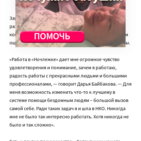
Зарплаты в некоммерческом секторе невысоки — в
разы ниже, чем на сопоставимых позициях в
коммерческом секторе. Это компенсируется мощным
ощущением наполненности жизни и смыслом работы.
«Работа в «Ночлежке» дает мне огромное чувство
удовлетворения и понимание, зачем я работаю,
радость работы с прекрасными людьми и большими
профессионалами, — говорит Дарья Байбакова. — Для
меня возможность изменить что-то к лучшему в
системе помощи бездомным людям – большой вызов
самой себе. Ради таких задач я и шла в НКО. Никогда
мне не было так интересно работать. Хотя никогда не
было и так сложно».