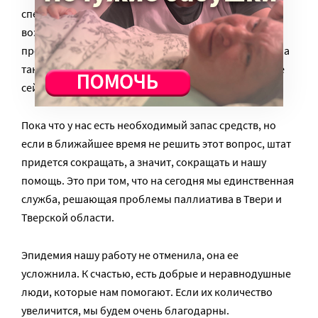
специалистов, плюс онкопсихолог. Это стало
возможно благодаря полученному нами
президентскому гранту и поддержке фонда «Вера», а
также частным пожертвованиям, но они, как и везде
сейчас, падают.
Пока что у нас есть необходимый запас средств, но
если в ближайшее время не решить этот вопрос, штат
придется сокращать, а значит, сокращать и нашу
помощь. Это при том, что на сегодня мы единственная
служба, решающая проблемы паллиатива в Твери и
Тверской области.
Эпидемия нашу работу не отменила, она ее
усложнила. К счастью, есть добрые и неравнодушные
люди, которые нам помогают. Если их количество
увеличится, мы будем очень благодарны.