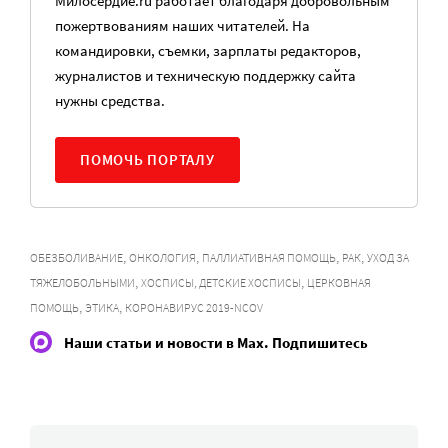
Милосердие.ru работает благодаря добровольным
пожертвованиям наших читателей. На
командировки, съемки, зарплаты редакторов,
журналистов и техническую поддержку сайта
нужны средства.
ПОМОЧЬ ПОРТАЛУ
,
,
,
,
ОБЕЗБОЛИВАНИЕ
ОНКОЛОГИЯ
ПАЛЛИАТИВНАЯ ПОМОЩЬ
РАК
УХОД ЗА
,
,
ТЯЖЕЛОБОЛЬНЫМИ
ХОСПИСЫ, ДЕТСКИЕ ХОСПИСЫ
ЦЕРКОВНАЯ
,
,
ПОМОЩЬ
ЭТИКА
КОРОНАВИРУС 2019-NCOV
Наши статьи и новости в Max. Подпишитесь