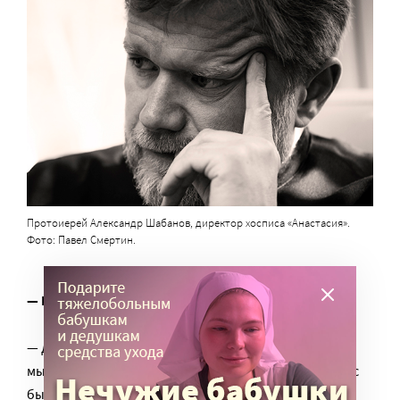
Протоиерей Александр Шабанов, директор хосписа «Анастасия».
Фото: Павел Смертин.
— Ваш хоспис ощутил финансовые трудности?
— До того, как возникла вся эта ситуация с ковидом,
мы успели расшириться. Если осенью 2019 года у нас
был один врач и две медсестры, сейчас – восемь