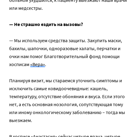
больной ухудшился, к пациенту выезжают наши врачи
или медсестры.
— Не страшно ездить на вызовы?
— Мы используем средства защиты. Закупить маски,
бахилы, шапочки, одноразовые халаты, перчатки и
очки нам помог Благотворительный фонд помощи
хосписам
«Вера»
.
Планируя визит, мы стараемся уточнить симптомы и
исключить самые ковидоочевидные: кашель,
температуру, отсутствие обоняния и вкуса. Если этого
нет, а есть основная нозология, сопутствующая тому
или иному онкологическому заболеванию – тогда мы
выезжаем.
В хосписе «Анастасия» сейчас четыре врача, четыре