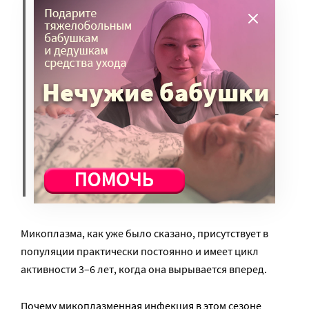
строгий локдаун, чем любая из
стран мира, ожидалось, что
выход из него повлечет очень
значительные волны других
респираторных заболеваний», –
говорит биолог из
Университетского колледжа
Лондона Франсуа Баллу.
Микоплазма, как уже было сказано, присутствует в
популяции практически постоянно и имеет цикл
активности 3–6 лет, когда она вырывается вперед.
Почему микоплазменная инфекция в этом сезоне