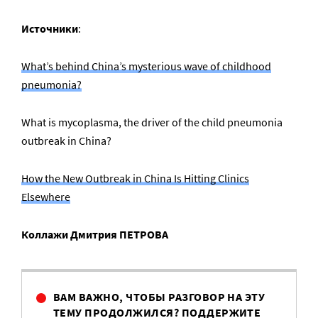
Источники
:
What’s behind China’s mysterious wave of childhood
pneumonia?
What is mycoplasma, the driver of the child pneumonia
outbreak in China?
How the New Outbreak in China Is Hitting Clinics
Elsewhere
Коллажи Дмитрия ПЕТРОВА
ВАМ ВАЖНО, ЧТОБЫ РАЗГОВОР НА ЭТУ
ТЕМУ ПРОДОЛЖИЛСЯ? ПОДДЕРЖИТЕ