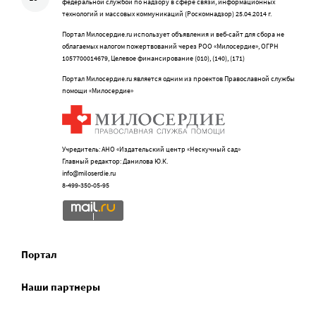
федеральной службой по надзору в сфере связи, информационных
технологий и массовых коммуникаций (Роскомнадзор) 25.04.2014 г.
Портал Милосердие.ru использует объявления и веб-сайт для сбора не
облагаемых налогом пожертвований через РОО «Милосердие», ОГРН
1057700014679, Целевое финансирование (010), (140), (171)
Портал Милосердие.ru является одним из проектов Православной службы
помощи «Милосердие»
Учредитель: АНО «Издательский центр «Нескучный сад»
Главный редактор: Данилова Ю.К.
info@miloserdie.ru
8-499-350-05-95
Портал
Наши партнеры