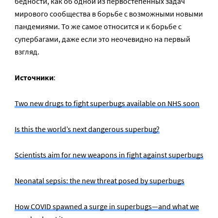
бедности, как об одной из первостепенных задач
мирового сообщества в борьбе с возможными новыми
пандемиями. То же самое относится и к борьбе с
супербагами, даже если это неочевидно на первый
взгляд.
Источники
:
Two new drugs to fight superbugs available on NHS soon
Is this the world’s next dangerous superbug?
Scientists aim for new weapons in fight against superbugs
Neonatal sepsis: the new threat posed by superbugs
How COVID spawned a surge in superbugs—and what we