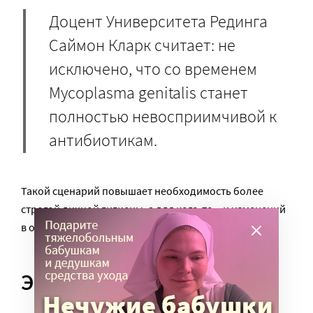
Доцент Университета Рединга
Саймон Кларк считает: не
исключено, что со временем
Mycoplasma genitalis станет
полностью невосприимчивой к
антибиотикам.
Такой сценарий повышает необходимость более
строгой личной гигиены, а для кого-то – и изменений
в образе жизни.
Экономические вызовы