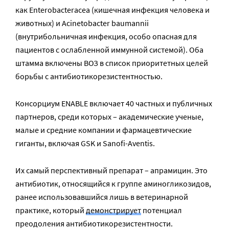
как Enterobacteracea (кишечная инфекция человека и
животных) и Acinetobacter baumannii
(внутрибольничная инфекция, особо опасная для
пациентов с ослабленной иммунной системой). Оба
штамма включены ВОЗ в список приоритетных целей
борьбы с антибиотикорезистентностью.
Консорциум ENABLE включает 40 частных и публичных
партнеров, среди которых – академические ученые,
малые и средние компании и фармацевтические
гиганты, включая GSK и Sanofi-Aventis.
Их самый перспективный препарат – апрамицин. Это
антибиотик, относящийся к группе аминогликозидов,
ранее использовавшийся лишь в ветеринарной
практике, который
демонстрирует
потенциал
преодоления антибиотикорезистентности.