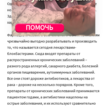
Одна из очевидных стратегий борьбы – это создание
новых антибиотиков против резистентных штаммов.
Здесь есть, однако, проблема экономического
характера.
Фармацевтическим и биотехнологическим компаниям
чрезвычайно выгодно разрабатывать и производить
то, что называется сегодня лекарствами-
блокбастерами. Сюда входят препараты от
распространенных хронических заболеваний –
разного рода аллергий, сахарного диабета, болезней
органов пищеварения, аутоиммунных заболеваний.
Все они стоят дороже антибиотиков, а лекарства от
рака – дороже на несколько порядков. Кроме того,
препараты от хронических заболеваний принимаются
пациентом годами, а антибиотики нацелены на
острые заболевания, и их используют сравнительно