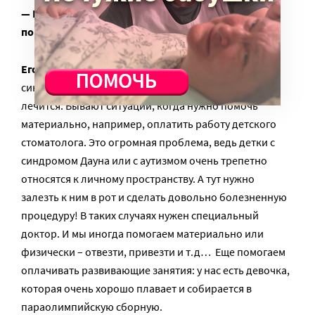
— Ваш Фонд оказывает детям материальную
помощь?
Егор:
Мы не собираем деньги на лечение детей:
синдром Дауна, аутизм – это не болезни, это не
лечится. Бывают ситуации, когда нужно помочь
материально, например, оплатить работу детского
стоматолога. Это огромная проблема, ведь детки с
синдромом Дауна или с аутизмом очень трепетно
относятся к личному пространству. А тут нужно
залезть к ним в рот и сделать довольно болезненную
процедуру! В таких случаях нужен специальный
доктор. И мы иногда помогаем материально или
физически – отвезти, привезти и т.д… Еще помогаем
оплачивать развивающие занятия: у нас есть девочка,
которая очень хорошо плавает и собирается в
параолимпийскую сборную.