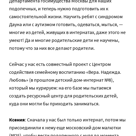
Департамента госимущества Москвы для наших
подопечных, и теперь нужно подготовить их к
самостоятельной жизни. Научить ребят с синдромом
Дауна или с аутизмом готовить, одеваться, мыться, —
многие из детей, живущих в интернатах, даже этого не
умеют! Да и многие родительские дети не научены,
потому что за них все делают родители.
Сейчас у нас есть совместный проект с Центром
содействия семейному воспитанию «Вера. Надежда.
Любовь» (в прошлом детский дом-интернат №8),
который мы курируем: на его базе мы пытаемся
создать ресурсный центр для родительских детей,
куда они могли бы приходить заниматься.
Ксения
: Сначала у нас был только интернат, потом мы
присоединили к нему еще московский дом малютки
(№25), чтобы вести подопечного с нуля до момента