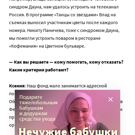
синдром Дауна, нам удалось устроить на телеканал
Россия. В программе «Танцы со звездами» Влад на
съемках выносил участникам цветы после каждого
номера. Никиту Паничева, тоже с синдромом Дауна,
мы помогли устроить поваром в ресторане
«Кофемания» на Цветном бульваре.
— Как вы решаете — кому помогать, кому отказать?
Какие критерии работают?
Ксения
: Наш фонд мало занимается адресной
помощью – иначе нас просто на всех не хватит.
Обычно те, кто собирается обратиться к нам, пишут в
Фейсбук*, мы приглашаем семью познакомиться. Как
правило, встречаемся на мероприятиях,
организованных Фондом.