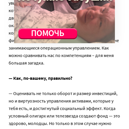
увидела, что в шорт-листе нет многих знакомых,
которых я считала достойными премии, например,
движение ЭКА. Кроме того, в «моей» номинации
оказались и основатели стартапов, и руководители
корпоративных фондов, и миллиардеры-
филантропы, и инициаторы социальных проектов, не
занимающиеся операционным управлением. Как
можно сравнивать нас по компетенциям – для меня
большая загадка.
— Как, по-вашему, правильно?
— Оценивать не только оборот и размер инвестиций,
но и виртуозность управления активами, которые у
тебя есть, и достигнутый социальный эффект. Когда
условный олигарх или телезвезда создают фонд — это
здорово, молодцы. Но только в этом случае нужно