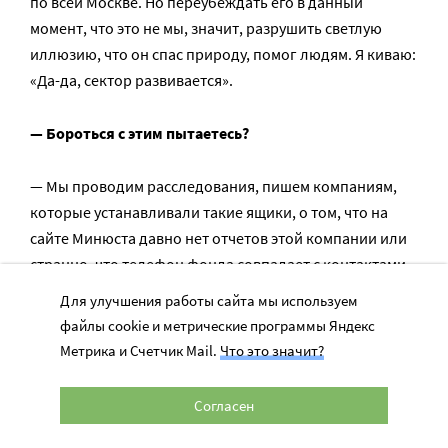
по всей Москве. Но переубеждать его в данный
момент, что это не мы, значит, разрушить светлую
иллюзию, что он спас природу, помог людям. Я киваю:
«Да-да, сектор развивается».
— Бороться с этим пытаетесь?
— Мы проводим расследования, пишем компаниям,
которые устанавливали такие ящики, о том, что на
сайте Минюста давно нет отчетов этой компании или
странно, что телефон фонда совпадает с контактами
секонд-хенд базы. Некоторые в ответ на наши
Для улучшения работы сайта мы используем
обращения принимают решение сотрудничать с нами,
файлы cookie и метрические программы Яндекс
некоторые наоборот напрягаются и начинают
Метрика и Счетчик Mail.
Что это значит?
проверять нас самих.
Согласен
— Какие планы на будущее, что хотелось бы
сделать?