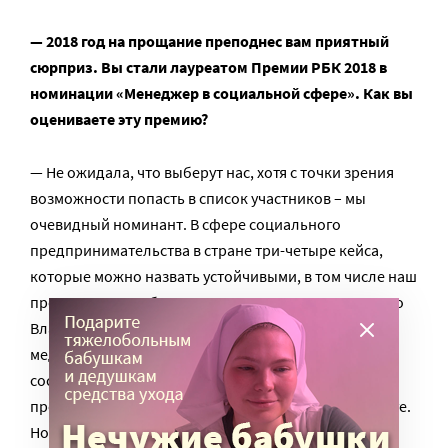
— 2018 год на прощание преподнес вам приятный
сюрприз. Вы стали лауреатом Премии РБК 2018 в
номинации «Менеджер в социальной сфере». Как вы
оцениваете эту премию?
— Не ожидала, что выберут нас, хотя с точки зрения
возможности попасть в список участников – мы
очевидный номинант. В сфере социального
предпринимательства в стране три-четыре кейса,
которые можно назвать устойчивыми, в том числе наш
проект. Это не субъективная точка зрения. Ежегодно
Владимир Вайнер, директор Фонда развития
медиапроектов и социальных программ Gladway,
составляет индекс социального
предпринимательства, и Charity shop в этом каталоге.
Но все же очень волновалась. Особенно когда