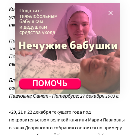
Киоск №16 на благотворительном базаре,
устроенном Санкт-Петербургским дамским
тюремным комитетом
Продажа изделий, выполненных женщинами в
заключении, на базаре, устроенном Санкт-
Петербургским дамским благотворительным
тюремным комитетом
Благотворительный базар в Дворянском
собрании; в центре – великая княгиня Мария
Павловна; Санкт – Петербург; 27 декабря 1903 г.
«20, 21 и 22 декабря текущего года под
покровительством великой княгини Марии Павловны
в залах Дворянского собрания состоится по примеру