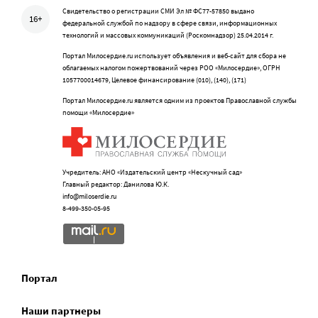
Свидетельство о регистрации СМИ Эл № ФС77-57850 выдано
16+
федеральной службой по надзору в сфере связи, информационных
технологий и массовых коммуникаций (Роскомнадзор) 25.04.2014 г.
Портал Милосердие.ru использует объявления и веб-сайт для сбора не
облагаемых налогом пожертвований через РОО «Милосердие», ОГРН
1057700014679, Целевое финансирование (010), (140), (171)
Портал Милосердие.ru является одним из проектов Православной службы
помощи «Милосердие»
Учредитель: АНО «Издательский центр «Нескучный сад»
Главный редактор: Данилова Ю.К.
info@miloserdie.ru
8-499-350-05-95
Портал
Наши партнеры