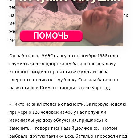
теплушки и платформы с подгруженной техникой.
Запомнилось, как нас провожали глазами на станциях
местные жители, особенно старики и пожилые
женщины. Наверное, им это напоминало эшелоны
времен войны», – вспоминает
Геннадий Долженко
.
Он работал на ЧАЭС с августа по ноябрь 1986 года,
служил в железнодорожном батальоне, в задачу
которого входило провести ветку для вывоза
ядерного топлива к 4-му блоку. Сначала батальон
разместили в 10 км от станции, в селе Корогод.
«Никто не знал степень опасности. За первую неделю
примерно 120 человек из 400 у нас получили
максимальную дозу облучения, пришлось их
заменить, – говорит Геннадий Долженко. – Потом
выбрали другую тактику. Весь батальон перевели под