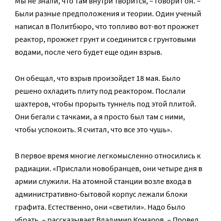
Мы не знали, что там внутри творится, – говорит он. –
Были разные предположения и теории. Один ученый
написал в Политбюро, что топливо вот-вот прожжет
реактор, прожжет грунт и соединится с грунтовыми
водами, после чего будет еще один взрыв.
Он обещал, что взрыв произойдет 18 мая. Было
решено охладить плиту под реактором. Послали
шахтеров, чтобы прорыть туннель под этой плитой.
Они бегали с тачками, а я просто был там с ними,
чтобы успокоить. Я считал, что все это чушь».
В первое время многие легкомысленно относились к
радиации. «Прислали новобранцев, они четыре дня в
армии служили. На атомной станции возле входа в
административно-бытовой корпус лежали блоки
графита. Естественно, они «светили». Надо было
убрать, – рассказывает Владимир Комаров. – Провел