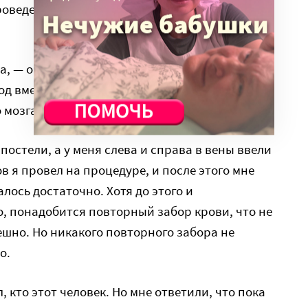
проведены анализы, и что я подхожу. Возможно
а, — операционный и безоперационный. Я
 вмешательства. И после этого, собственно,
 мозга.
 постели, а у меня слева и справа в вены ввели
ов я провел на процедуре, и после этого мне
алось достаточно. Хотя до этого и
, понадобится повторный забор крови, что не
ешно. Но никакого повторного забора не
о.
, кто этот человек. Но мне ответили, что пока