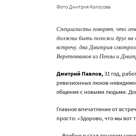
Фото Дмитрия Колосова
Специалисты говорят, что гене
должны быть похожи друг на др
встречу, два Дмитрия смотрел
Веретенников из Пензы и Дмит
Дмитрий Павлов,
31 год, рабо
ревизионных люков-невидимок
общение с новыми людьми. До
Главное впечатление от встре
просто: «Здорово, что мы вот 
— Вообще я стал донором сове