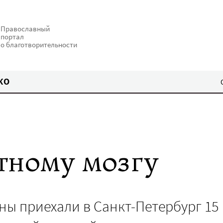
Православный
портал
о благотворительности
КО
тному мозгу
аны приехали в Санкт-Петербург 15