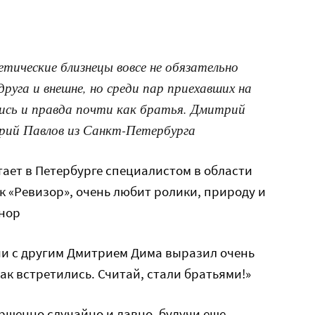
тические близнецы вовсе не обязательно
уга и внешне, но среди пар приехавших на
ись и правда почти как братья. Дмитрий
рий Павлов из Санкт-Петербурга
тает в Петербурге специалистом в области
 «Ревизор», очень любит ролики, природу и
нор
чи с другим Дмитрием Дима выразил очень
так встретились. Считай, стали братьями!»
ршенно случайно и давно, будучи еще