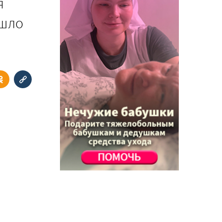
я
ошло