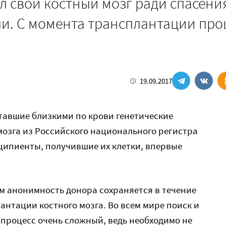
ал свой костный мозг ради спасени
сли. С момента трансплантации пр
19.09.2017
тавшие близкими по крови генетические
озга из Российского национального регистра
ципиенты, получившие их клетки, впервые
 анонимность донора сохраняется в течение
антации костного мозга. Во всем мире поиск и
 процесс очень сложный, ведь необходимо не