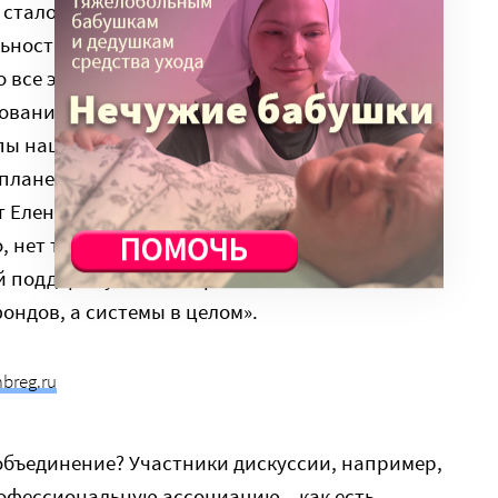
 стало более осознанно относиться к
ьности, и государство осознало свои
 все это не сможет активно развиваться без
ование сегодня под угрозой. Например,
пы нашей благотворительной
плане устойчивости в худшем состоянии, чем
т Елена Тополева. — Тогда мы были более
о, нет таких объединений НКО, которые бы
ей поддержку благотворительной
ондов, а системы в целом».
breg.ru
объединение? Участники дискуссии, например,
офессиональную ассоциацию – как есть,