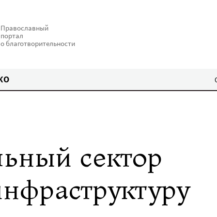
Православный
портал
о благотворительности
КО
льный сектор
нфраструктуру