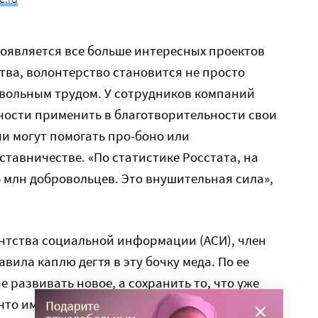
оявляется все больше интересных проектов
ва, волонтерство становится не просто
ольным трудом. У сотрудников компаний
ости применить в благотворительности свои
и могут помогать про-боно или
ставничестве. «По статистике Росстата, на
,5 млн добровольцев. Это внушительная сила»,
ентства социальной информации (АСИ), член
ила каплю дегтя в эту бочку меда. По ее
е развивать новое, а сохранить то, что уже
 что имеем сейчас. Но ситуация