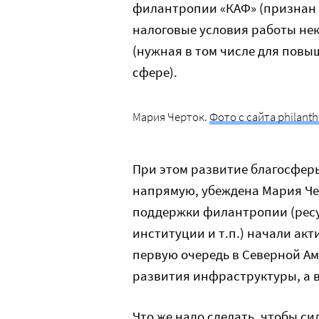
филантропии «КАФ» (признан 
налоговые условия работы нек
(нужная в том числе для повы
сфере).
Мария Черток.
Фото с сайта philanth
При этом развитие благосфер
напрямую, убеждена Мария Че
поддержки филантропии (рес
институции и т.п.) начали акти
первую очередь в Северной Аме
развития инфраструктуры, а во
Что же надо сделать, чтобы 