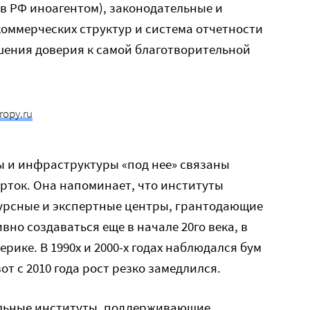
в РФ иноагентом), законодательные и
оммерческих структур и система отчетности
шения доверия к самой благотворительной
ropy.ru
ы и инфраструктуры «под нее» связаны
рток. Она напоминает, что институты
урсные и экспертные центры, грантодающие
вно создаваться еще в начале 20го века, в
рике. В 1990х и 2000-х годах наблюдался бум
т с 2010 года рост резко замедлился.
сильные институты, поддерживающие