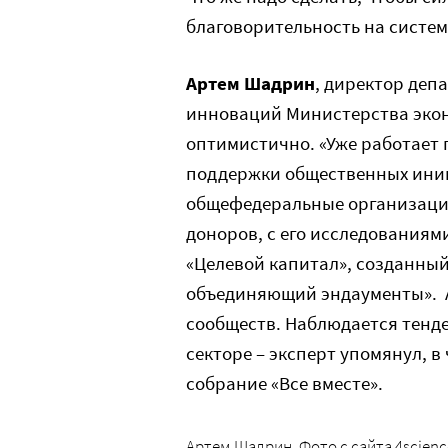
благоворительность на систем
Артем Шадрин
, директор деп
инноваций Министерства экон
оптимистично. «Уже работает 
поддержки общественных иниц
общефедеральные организации
доноров, с его исследованиям
«Целевой капитал», созданны
объединяющий эндаументы». А
сообществ. Наблюдается тенд
секторе – эксперт упомянул, 
собрание «Все вместе».
Артем Шадрин.
Фото с сайта 4scienc