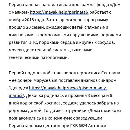
Перинатальная паллиативная программа фонда «Дом
с маяком»
https://mayak.help/perinatal/
работает с
ноября 2018 года. За это время через программу
прошло 20 семей, ожидающих детей с тяжелыми
диагнозами – хромосомными нарушениями, пороками
развития ЦНС, пороками сердца и крупных сосудов,
мочевыделительной системы, тяжелыми
генетическими патологиями.
Первой подопечной стала волонтер хосписа Светлана
– ее дочери Марусе был поставлен диагноз синдром
Эдвардса
https://mayak.help/news/pismo-mamy-
marusi/
. Девочка родилась и прожила 3 месяца и 6
дней под опекой хосписа, ее даже удалось забрать из
роддома домой. Тогда же сотрудники «Дома с маяком»
познакомились на консилиуме с заведующим
Перинатальным центром при ГКБ №24 Антоном