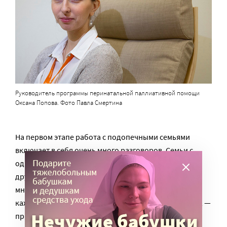
Руководитель программы перинатальной паллиативной помощи
Оксана Попова. Фото Павла Смертина
На первом этапе работа с подопечными семьями
включает в себя очень много разговоров. Семьи с
одной стороны и сотрудники «Дома с маяком» — с
другой – знакомятся, встречаются, обговаривают
множество самых разных вопросов. «Иногда нам
кажется, что мы ничего не делаем, только говорим», —
признается Оксана Попова. Но родителям