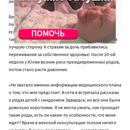
оказывается важно именно это.
Беременность у Юлии проходила тяжело. Каждое
последующее УЗИ выявляло у ребенка ухудшения. И
если сначала выявленные патологии казались не
такими страшными, то затем прогноз изменился не в
лучшую сторону. К страхам за дочь прибавились
переживания за собственное здоровье: после 20-ой
недели у Юлии возник риск преждевременных родов,
потом стало расти давление.
«Не хватало именно информации медицинского плана
о том, что мне предстоит. В сети я встречала рассказы
о родах детей с синдромом Эдвардса, но все они были
довольно короткими. Я не могла узнать, как проходят
такие роды, есть ли какие-то особенности, что меня
ждет? Врачи в женской консультации толком ничего