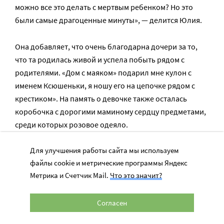
можно все это делать с мертвым ребенком? Но это
были самые драгоценные минуты», — делится Юлия.
Она добавляет, что очень благодарна дочери за то,
что та родилась живой и успела побыть рядом с
родителями. «Дом с маяком» подарил мне кулон с
именем Ксюшеньки, я ношу его на цепочке рядом с
крестиком». На память о девочке также осталась
коробочка с дорогими маминому сердцу предметами,
среди которых розовое одеяло.
Для улучшения работы сайта мы используем
После. «Мы ни на секунду
файлы cookie и метрические программы Яндекс
Метрика и Счетчик Mail.
Что это значит?
не пожалели, что
встретились с нашей
Согласен
дочкой»