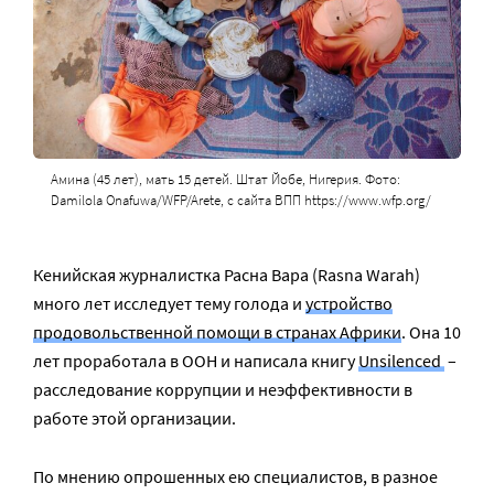
Амина (45 лет), мать 15 детей. Штат Йобе, Нигерия. Фото:
Damilola Onafuwa/WFP/Arete, с сайта ВПП https://www.wfp.org/
Кенийская журналистка Расна Вара (Rasna Warah)
много лет исследует тему голода и
устройство
продовольственной помощи в странах Африки
. Она 10
лет проработала в ООН и написала книгу
Unsilenced
–
расследование коррупции и неэффективности в
работе этой организации.
По мнению опрошенных ею специалистов, в разное