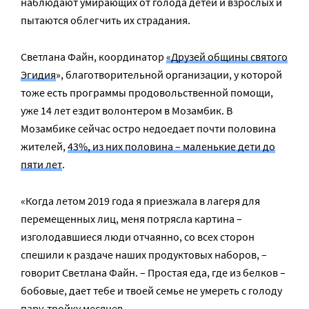
наблюдают умирающих от голода детей и взрослых и
пытаются облегчить их страдания.
Светлана Файн, координатор
«Друзей общины святого
Эгидия
», благотворительной организации, у которой
тоже есть программы продовольственной помощи,
уже 14 лет ездит волонтером в Мозамбик. В
Мозамбике сейчас остро недоедает почти половина
жителей,
43%, из них половина – маленькие дети до
пяти лет
.
«Когда летом 2019 года я приезжала в лагеря для
перемещенных лиц, меня потрясла картина –
изголодавшиеся люди отчаянно, со всех сторон
спешили к раздаче наших продуктовых наборов, –
говорит Светлана Файн. – Простая еда, где из белков –
бобовые, дает тебе и твоей семье не умереть с голоду
пару-тройку месяцев.