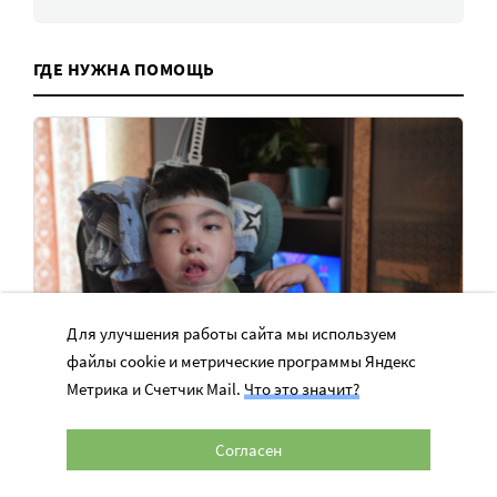
ГДЕ НУЖНА ПОМОЩЬ
Для улучшения работы сайта мы используем
файлы cookie и метрические программы Яндекс
Метрика и Счетчик Mail.
Что это значит?
У Мадины самый тяжелый уровень
ДЦП. Очень нужна сиделка!
Согласен
Мама Мадины хочет получить профессию и работать.