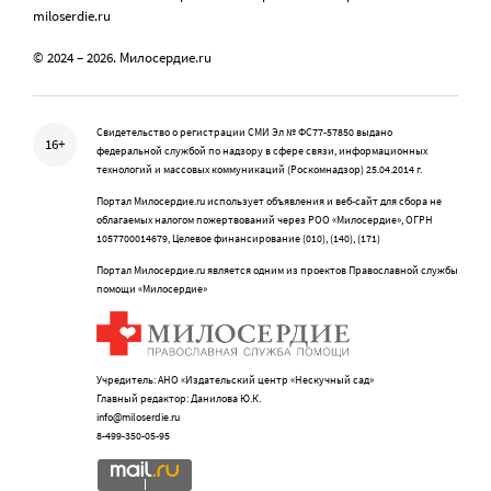
miloserdie.ru
© 2024 – 2026. Милосердие.ru
Свидетельство о регистрации СМИ Эл № ФС77-57850 выдано
16+
федеральной службой по надзору в сфере связи, информационных
технологий и массовых коммуникаций (Роскомнадзор) 25.04.2014 г.
Портал Милосердие.ru использует объявления и веб-сайт для сбора не
облагаемых налогом пожертвований через РОО «Милосердие», ОГРН
1057700014679, Целевое финансирование (010), (140), (171)
Портал Милосердие.ru является одним из проектов Православной службы
помощи «Милосердие»
Учредитель: АНО «Издательский центр «Нескучный сад»
Главный редактор: Данилова Ю.К.
info@miloserdie.ru
8-499-350-05-95