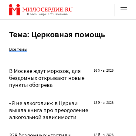
Перейти
к
содержанию
Тема: Церковная помощь
Все темы
В Москве ждут морозов, для
16 Янв. 2026
бездомных открывают новые
пункты обогрева
«Я не алкоголик»: в Церкви
13 Янв. 2026
вышла книга про преодоление
алкогольной зависимости
338 бездомных угостили
12 Янв. 2026