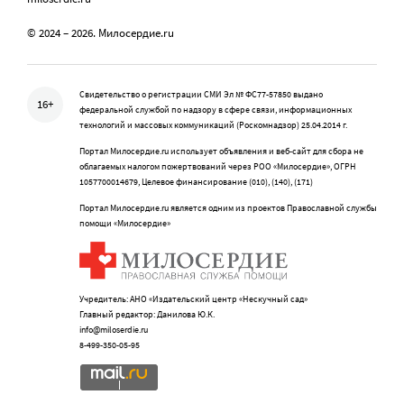
© 2024 – 2026. Милосердие.ru
Свидетельство о регистрации СМИ Эл № ФС77-57850 выдано
16+
федеральной службой по надзору в сфере связи, информационных
технологий и массовых коммуникаций (Роскомнадзор) 25.04.2014 г.
Портал Милосердие.ru использует объявления и веб-сайт для сбора не
облагаемых налогом пожертвований через РОО «Милосердие», ОГРН
1057700014679, Целевое финансирование (010), (140), (171)
Портал Милосердие.ru является одним из проектов Православной службы
помощи «Милосердие»
Учредитель: АНО «Издательский центр «Нескучный сад»
Главный редактор: Данилова Ю.К.
info@miloserdie.ru
8-499-350-05-95