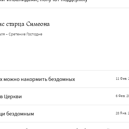
ис старца Симеона
аля – Сретение Господне
их можно накормить бездомных
11 Фев. 
 в Церкви
6 Фев. 2
ощи бездомным
28 Янв. 