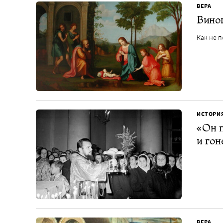
ВЕРА
Винов
Как не 
ИСТОРИ
«Он п
и гон
ВЕРА