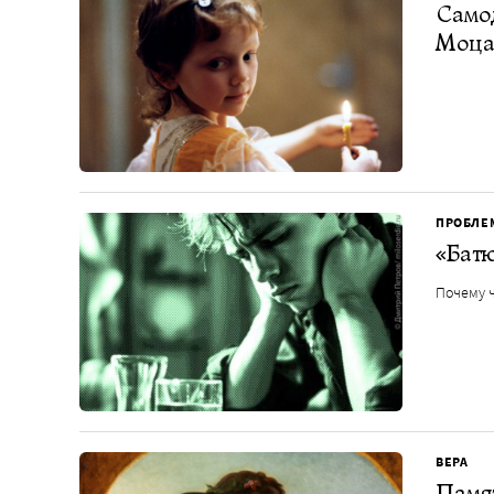
Самод
Моцар
ПРОБЛЕ
«Батю
Почему ч
ВЕРА
Памя