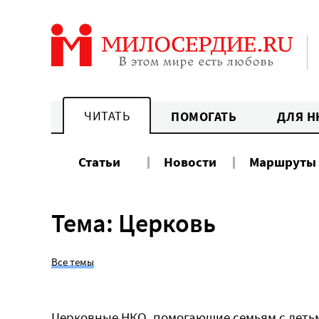
Перейти
к
содержанию
ЧИТАТЬ
ПОМОГАТЬ
ДЛЯ Н
Статьи
Новости
Маршруты
Тема: Церковь
Все темы
Церковные НКО, помогающие семьям с деть