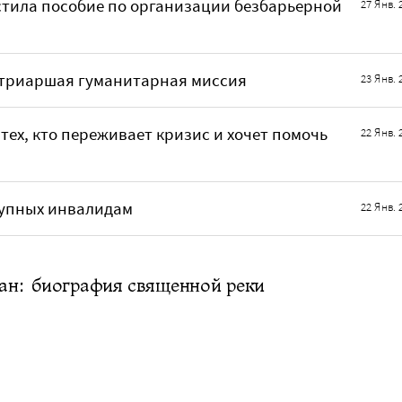
стила пособие по организации безбарьерной
27 Янв. 
атриаршая гуманитарная миссия
23 Янв. 
тех, кто переживает кризис и хочет помочь
22 Янв. 
тупных инвалидам
22 Янв. 
ан: биография священной реки