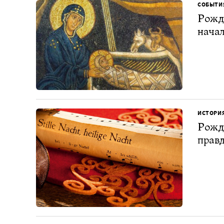
СОБЫТИ
Рожде
нача
ИСТОРИ
Рожде
прав