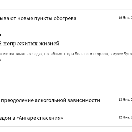
рывают новые пункты обогрева
16 Янв. 
Я
й непрожитых жизней
аняется память о людях, погибших в годы Большого террора, в музее Буто
а
ро преодоление алкогольной зависимости
13 Янв. 
едом в «Ангаре спасения»
12 Янв. 