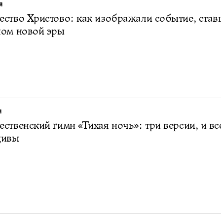
Я
ство Христово: как изображали событие, став
лом новой эры
Я
ственский гимн «Тихая ночь»: три версии, и вс
дивы