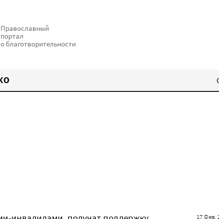
Православный
портал
о благотворительности
КО
ми-инвалидами, получат поддержку
17 Фев. 