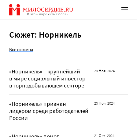
Перейти
к
содержанию
Сюжет: Норникель
Все сюжеты
«Норникель» – крупнейший
29 Ноя. 2024
в мире социальный инвестор
в горнодобывающем секторе
«Норникель» признан
25 Ноя. 2024
лидером среди работодателей
России
«Норникель» помог
21 Окт. 2024