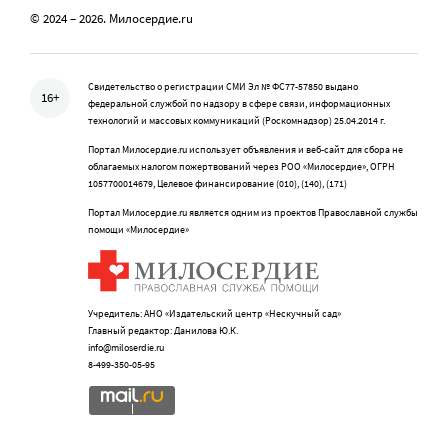
© 2024 – 2026. Милосердие.ru
Свидетельство о регистрации СМИ Эл № ФС77-57850 выдано
16+
федеральной службой по надзору в сфере связи, информационных
технологий и массовых коммуникаций (Роскомнадзор) 25.04.2014 г.
Портал Милосердие.ru использует объявления и веб-сайт для сбора не
облагаемых налогом пожертвований через РОО «Милосердие», ОГРН
1057700014679, Целевое финансирование (010), (140), (171)
Портал Милосердие.ru является одним из проектов Православной службы
помощи «Милосердие»
Учредитель: АНО «Издательский центр «Нескучный сад»
Главный редактор: Данилова Ю.К.
info@miloserdie.ru
8-499-350-05-95